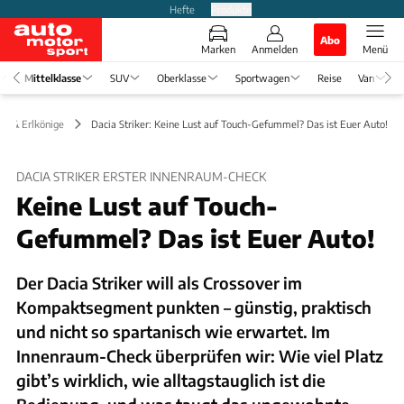
Hefte
Produkte
Abo
Marken
Anmelden
Menü
Mittelklasse
SUV
Oberklasse
Sportwagen
Reise
Van
en & Erlkönige
Dacia Striker: Keine Lust auf Touch-Gefummel? Das ist Euer Auto!
DACIA STRIKER ERSTER INNENRAUM-CHECK
Keine Lust auf Touch-
Gefummel? Das ist Euer Auto!
Der Dacia Striker will als Crossover im
Kompaktsegment punkten – günstig, praktisch
und nicht so spartanisch wie erwartet. Im
Innenraum-Check überprüfen wir: Wie viel Platz
gibt’s wirklich, wie alltagstauglich ist die