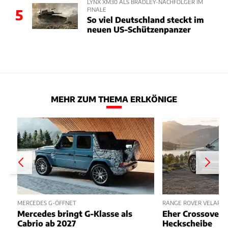
LYNX XM30 ALS BRADLEY-NACHFOLGER IM
FINALE
5
So viel Deutschland steckt im
neuen US-Schützenpanzer
MEHR ZUM THEMA ERLKÖNIGE
MERCEDES G-ÖFFNET
RANGE ROVER VELAR E
Mercedes bringt G-Klasse als
Eher Crossover 
Cabrio ab 2027
Heckscheibe