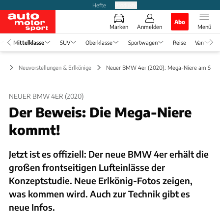
Hefte
Produkte
Abo
Marken
Anmelden
Menü
Mittelklasse
SUV
Oberklasse
Sportwagen
Reise
Van
se
Neuvorstellungen & Erlkönige
Neuer BMW 4er (2020): Mega-Niere am Serie
NEUER BMW 4ER (2020)
Der Beweis: Die Mega-Niere
kommt!
Jetzt ist es offiziell: Der neue BMW 4er erhält die
großen frontseitigen Lufteinlässe der
Konzeptstudie. Neue Erlkönig-Fotos zeigen,
was kommen wird. Auch zur Technik gibt es
neue Infos.