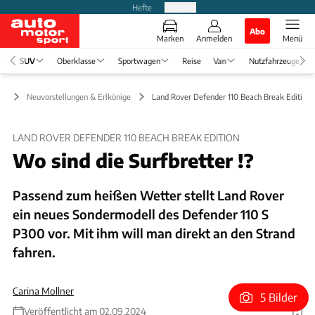
Hefte
Produkte
Abo
Marken
Anmelden
Menü
SUV
Oberklasse
Sportwagen
Reise
Van
Nutzfahrzeuge
UV
Neuvorstellungen & Erlkönige
Land Rover Defender 110 Beach Break Edition:
LAND ROVER DEFENDER 110 BEACH BREAK EDITION
Wo sind die Surfbretter !?
Passend zum heißen Wetter stellt Land Rover
ein neues Sondermodell des Defender 110 S
P300 vor. Mit ihm will man direkt an den Strand
fahren.
Carina Mollner
5 Bilder
Veröffentlicht am 02.09.2024