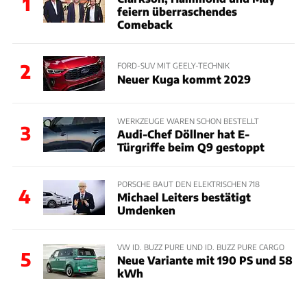
1
feiern überraschendes
Comeback
2
FORD-SUV MIT GEELY-TECHNIK
Neuer Kuga kommt 2029
WERKZEUGE WAREN SCHON BESTELLT
3
Audi-Chef Döllner hat E-
Türgriffe beim Q9 gestoppt
PORSCHE BAUT DEN ELEKTRISCHEN 718
4
Michael Leiters bestätigt
Umdenken
VW ID. BUZZ PURE UND ID. BUZZ PURE CARGO
5
Neue Variante mit 190 PS und 58
kWh