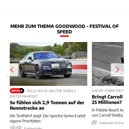
MEHR ZUM THEMA GOODWOOD - FESTIVAL OF
SPEED
SHELBY COBRA DAYTON
ROLLS-ROYCE SPECTRE SERIES II
Bringt Carroll S
ERSTER FAHRTEST
25 Millionen?
So fühlen sich 2,9 Tonnen auf der
Rennstrecke an
In Pebble Beach kom
von Carroll Shelby u
Die Testfahrt zeigt: Der Spectre Series II setzt
eigene Prioritäten.
Auktionen & Events
Fahrberichte