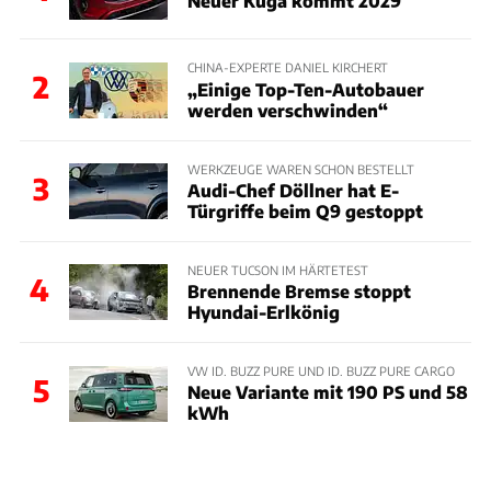
Neuer Kuga kommt 2029
CHINA-EXPERTE DANIEL KIRCHERT
2
„Einige Top-Ten-Autobauer
werden verschwinden“
WERKZEUGE WAREN SCHON BESTELLT
3
Audi-Chef Döllner hat E-
Türgriffe beim Q9 gestoppt
NEUER TUCSON IM HÄRTETEST
4
Brennende Bremse stoppt
Hyundai-Erlkönig
VW ID. BUZZ PURE UND ID. BUZZ PURE CARGO
5
Neue Variante mit 190 PS und 58
kWh