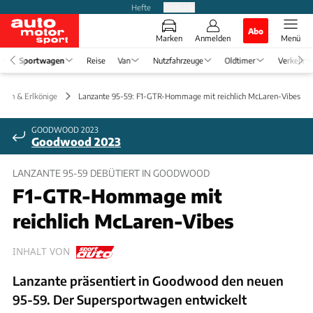
Hefte
Produkte
Abo
Marken
Anmelden
Menü
Sportwagen
Reise
Van
Nutzfahrzeuge
Oldtimer
Verkehr
ngen & Erlkönige
Lanzante 95-59: F1-GTR-Hommage mit reichlich McLaren-Vibes
GOODWOOD 2023
Goodwood 2023
LANZANTE 95-59 DEBÜTIERT IN GOODWOOD
F1-GTR-Hommage mit
reichlich McLaren-Vibes
INHALT VON
Lanzante präsentiert in Goodwood den neuen
95-59. Der Supersportwagen entwickelt