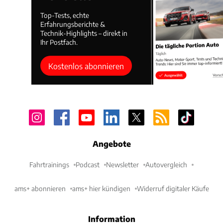
Top-Tests, echte
Erfahrungsberichte &
Technik-Highlights – direkt in
Ihr Postfach.
Kostenlos abonnieren
Angebote
Fahrtrainings
Podcast
Newsletter
Autovergleich
ams+ abonnieren
ams+ hier kündigen
Widerruf digitaler Käufe
Information