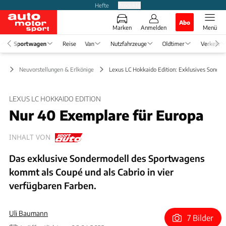
Hefte
Produkte
Abo
Marken
Anmelden
Menü
Sportwagen
Reise
Van
Nutzfahrzeuge
Oldtimer
Verkehr
en
Neuvorstellungen & Erlkönige
Lexus LC Hokkaido Edition: Exklusives Sonder
LEXUS LC HOKKAIDO EDITION
Nur 40 Exemplare für Europa
INHALT VON
Das exklusive Sondermodell des Sportwagens
kommt als Coupé und als Cabrio in vier
verfügbaren Farben.
Uli Baumann
7 Bilder