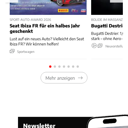
SPORT-AUTO-AWARD 2026
BOLIDE IM MASSANZUG
Seat Ibiza FR für ein halbes Jahr
Bugatti Destrier
geschenkt
Bugatti Destrier: 1,0
stark – ohne Aero-An
Lust auf ein neues Auto? Vielleicht den Seat
Ibiza FR? Wir können helfen!
Neuvorstellung
Sportwagen
Mehr anzeigen
Newsletter