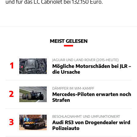
und für das LC Cabriolet bei 132.150 Euro.
MEIST GELESEN
JAGUAR UND LAND ROVER (2015–HEUTE)
1
Mögliche Motorschäden bei JLR –
die Ursache
DÄMPFER IM WM-KAMPF
2
Mercedes-Piloten erwarten noch
Strafen
BESCHLAGNAHMT UND UMFUNKTIONIERT
3
Audi RS3 von Drogendealer wird
Polizeiauto