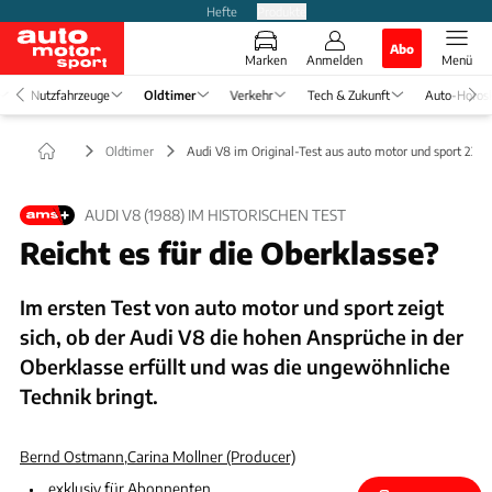
Hefte
Produkte
Abo
Marken
Anmelden
Menü
Nutzfahrzeuge
Oldtimer
Verkehr
Tech & Zukunft
Auto-Horos
Oldtimer
Audi V8 im Original-Test aus auto motor und sport 22/1
AUDI V8 (1988) IM HISTORISCHEN TEST
Reicht es für die Oberklasse?
Im ersten Test von auto motor und sport zeigt
sich, ob der Audi V8 die hohen Ansprüche in der
Oberklasse erfüllt und was die ungewöhnliche
Technik bringt.
Bernd Ostmann
,
Carina Mollner (Producer)
exklusiv für Abonnenten