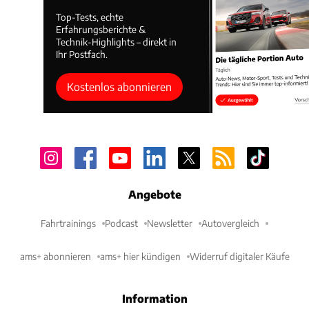
Top-Tests, echte
Erfahrungsberichte &
Technik-Highlights – direkt in
Ihr Postfach.
Kostenlos abonnieren
Angebote
Fahrtrainings
Podcast
Newsletter
Autovergleich
ams+ abonnieren
ams+ hier kündigen
Widerruf digitaler Käufe
Information