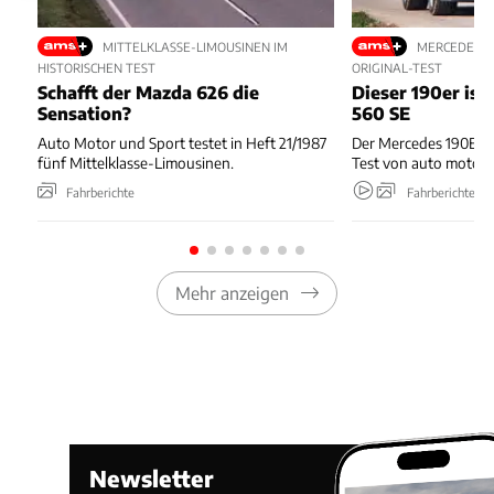
MITTELKLASSE-LIMOUSINEN IM
MERCEDES-BE
HISTORISCHEN TEST
ORIGINAL-TEST
Schafft der Mazda 626 die
Dieser 190er ist
Sensation?
560 SE
Auto Motor und Sport testet in Heft 21/1987
Der Mercedes 190E 2.
fünf Mittelklasse-Limousinen.
Test von auto motor 
Fahrberichte
Fahrberichte
Mehr anzeigen
Newsletter