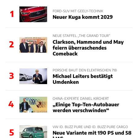
1
FORD-SUV MIT GEELY-TECHNIK
Neuer Kuga kommt 2029
NEUE STAFFEL „THE GRAND TOUR“
Clarkson, Hammond und May
2
feiern überraschendes
Comeback
PORSCHE BAUT DEN ELEKTRISCHEN 718
3
Michael Leiters bestätigt
Umdenken
CHINA-EXPERTE DANIEL KIRCHERT
4
„Einige Top-Ten-Autobauer
werden verschwinden“
VW ID. BUZZ PURE UND ID. BUZZ PURE CARGO
5
Neue Variante mit 190 PS und 58