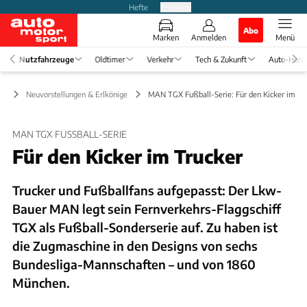
Hefte
Produkte
Abo
Marken
Anmelden
Menü
Nutzfahrzeuge
Oldtimer
Verkehr
Tech & Zukunft
Auto-Horo
ge
Neuvorstellungen & Erlkönige
MAN TGX Fußball-Serie: Für den Kicker im Tr
MAN TGX FUSSBALL-SERIE
Für den Kicker im Trucker
Trucker und Fußballfans aufgepasst: Der Lkw-
Bauer MAN legt sein Fernverkehrs-Flaggschiff
TGX als Fußball-Sonderserie auf. Zu haben ist
die Zugmaschine in den Designs von sechs
Bundesliga-Mannschaften – und von 1860
München.