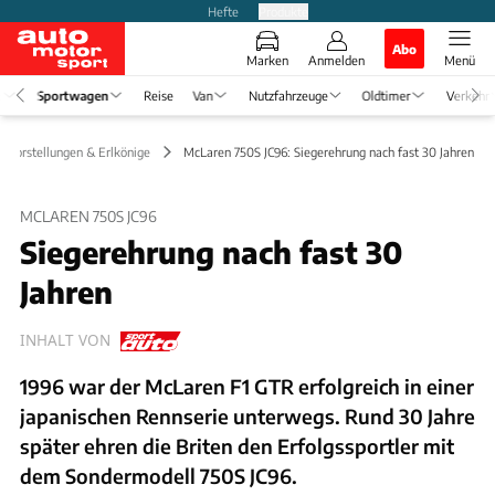
Hefte
Produkte
Abo
Marken
Anmelden
Menü
e
Sportwagen
Reise
Van
Nutzfahrzeuge
Oldtimer
Verkehr
uvorstellungen & Erlkönige
McLaren 750S JC96: Siegerehrung nach fast 30 Jahren
MCLAREN 750S JC96
Siegerehrung nach fast 30
Jahren
INHALT VON
1996 war der McLaren F1 GTR erfolgreich in einer
japanischen Rennserie unterwegs. Rund 30 Jahre
später ehren die Briten den Erfolgssportler mit
dem Sondermodell 750S JC96.