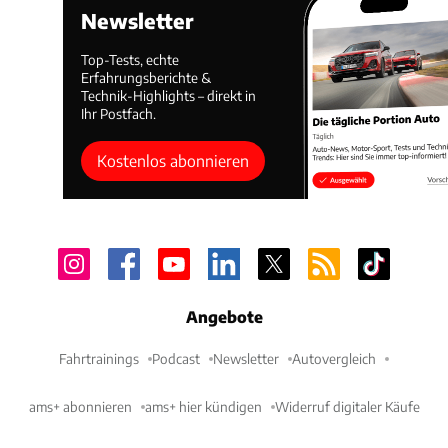
Newsletter
Top-Tests, echte
Erfahrungsberichte &
Technik-Highlights – direkt in
Ihr Postfach.
Kostenlos abonnieren
Angebote
Fahrtrainings
Podcast
Newsletter
Autovergleich
ams+ abonnieren
ams+ hier kündigen
Widerruf digitaler Käufe