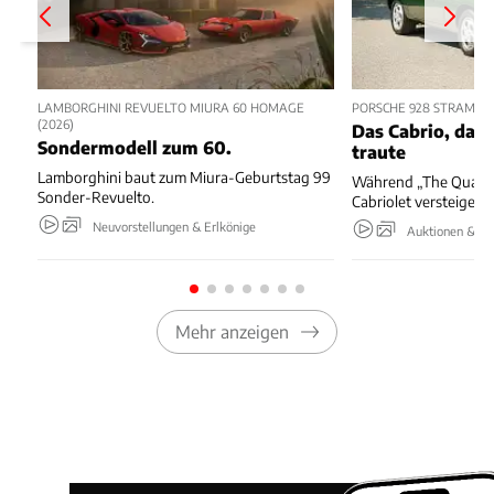
LAMBORGHINI REVUELTO MIURA 60 HOMAGE
PORSCHE 928 STRAMAN
(2026)
Das Cabrio, das 
Sondermodell zum 60.
traute
Lamborghini baut zum Miura-Geburtstag 99
Während „The Quail“ 
Sonder-Revuelto.
Cabriolet versteigert.
Neuvorstellungen & Erlkönige
Auktionen & Ev
Mehr anzeigen