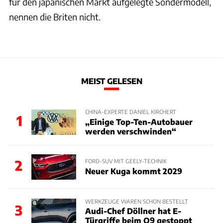
für den japanischen Markt aufgelegte Sondermodell,
nennen die Briten nicht.
MEIST GELESEN
CHINA-EXPERTE DANIEL KIRCHERT
1
„Einige Top-Ten-Autobauer
werden verschwinden“
2
FORD-SUV MIT GEELY-TECHNIK
Neuer Kuga kommt 2029
WERKZEUGE WAREN SCHON BESTELLT
3
Audi-Chef Döllner hat E-
Türgriffe beim Q9 gestoppt