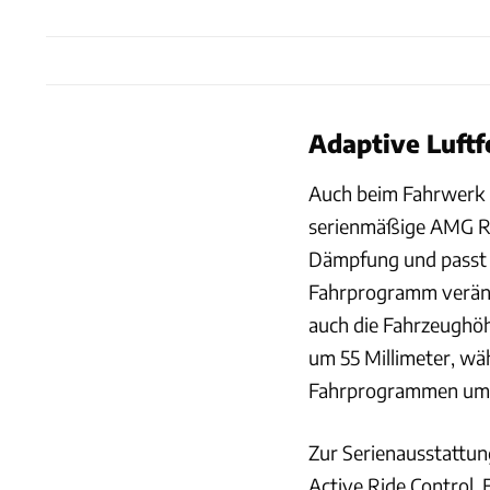
Adaptive Luft
Auch beim Fahrwerk h
serienmäßige AMG Ri
Dämpfung und passt si
Fahrprogramm verände
auch die Fahrzeughöh
um 55 Millimeter, wä
Fahrprogrammen um z
Zur Serienausstattu
Active Ride Control.