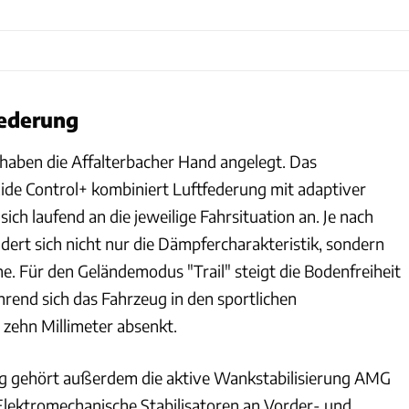
federung
aben die Affalterbacher Hand angelegt. Das
de Control+ kombiniert Luftfederung mit adaptiver
ch laufend an die jeweilige Fahrsituation an. Je nach
rt sich nicht nur die Dämpfercharakteristik, sondern
e. Für den Geländemodus "Trail" steigt die Bodenfreiheit
hrend sich das Fahrzeug in den sportlichen
ehn Millimeter absenkt.
ng gehört außerdem die aktive Wankstabilisierung AMG
 Elektromechanische Stabilisatoren an Vorder- und