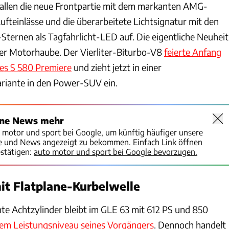
 fallen die neue Frontpartie mit dem markanten AMG-
Lufteinlässe und die überarbeitete Lichtsignatur mit den
-Sternen als Tagfahrlicht-LED auf. Die eigentliche Neuheit
der Motorhaube. Der Vierliter-Biturbo-V8
feierte Anfang
es S 580 Premiere
und zieht jetzt in einer
ariante in den Power-SUV ein.
ine News mehr
o motor und sport bei Google, um künftig häufiger unsere
te und News angezeigt zu bekommen. Einfach Link öffnen
stätigen:
auto motor und sport bei Google bevorzugen.
it Flatplane-Kurbelwelle
e Achtzylinder bleibt im GLE 63 mit 612 PS und 850
dem Leistungsniveau seines Vorgängers
. Dennoch handelt