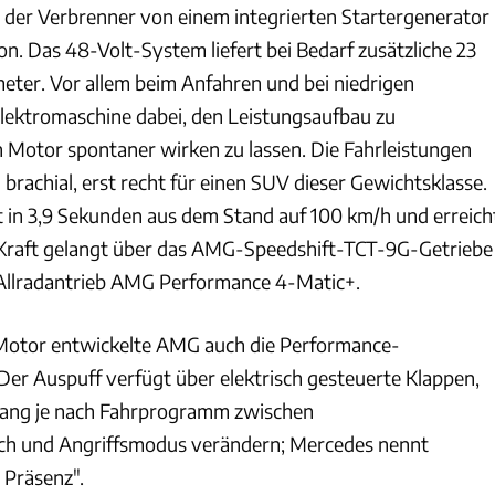
 der Verbrenner von einem integrierten Startergenerator
n. Das 48-Volt-System liefert bei Bedarf zusätzliche 23
ter. Vor allem beim Anfahren und bei niedrigen
 Elektromaschine dabei, den Leistungsaufbau zu
 Motor spontaner wirken zu lassen. Die Fahrleistungen
brachial, erst recht für einen SUV dieser Gewichtsklasse.
t in 3,9 Sekunden aus dem Stand auf 100 km/h und erreich
 Kraft gelangt über das AMG-Speedshift-TCT-9G-Getriebe
 Allradantrieb AMG Performance 4-Matic+.
otor entwickelte AMG auch die Performance-
Der Auspuff verfügt über elektrisch gesteuerte Klappen,
Klang je nach Fahrprogramm zwischen
ich und Angriffsmodus verändern; Mercedes nennt
 Präsenz".