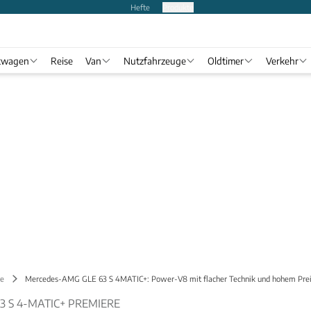
Hefte
Produkte
twagen
Reise
Van
Nutzfahrzeuge
Oldtimer
Verkehr
ge
Mercedes-AMG GLE 63 S 4MATIC+: Power-V8 mit flacher Technik und hohem Pre
 S 4-MATIC+ PREMIERE