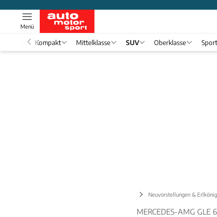
Menü
nwagen
Kompakt
Mittelklasse
SUV
Oberklasse
Spor
SUV
Neuvorstellungen & Erlköni
MERCEDES-AMG GLE 63