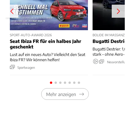
SPORT-AUTO-AWARD 2026
BOLIDE IM MASSANZUG
Seat Ibiza FR für ein halbes Jahr
Bugatti Destrier
geschenkt
Bugatti Destrier: 1,0
stark – ohne Aero-An
Lust auf ein neues Auto? Vielleicht den Seat
Ibiza FR? Wir können helfen!
Neuvorstellung
Sportwagen
Mehr anzeigen