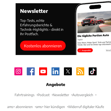
Newsletter
Top-Tests, echte
Erfahrungsberichte &
Technik-Highlights – direkt in
Ihr Postfach.
Kostenlos abonnieren
Angebote
Fahrtrainings
Podcast
Newsletter
Autovergleich
ams+ abonnieren
ams+ hier kündigen
Widerruf digitaler Käufe