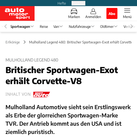
Hefte
Produkte
Abo
Marken
Anmelden
Menü
e
Sportwagen
Reise
Van
Nutzfahrzeuge
Oldtimer
Verkehr
n & Erlkönige
Mulholland Legend 480: Britischer Sportwagen-Exot erhält Corvette-V
MULHOLLAND LEGEND 480
Britischer Sportwagen-Exot
erhält Corvette-V8
INHALT VON
Mulholland Automotive sieht sein Erstlingswerk
als Erbe der glorreichen Sportwagen-Marke
TVR. Der Antrieb kommt aus den USA und ist
ziemlich puristisch.