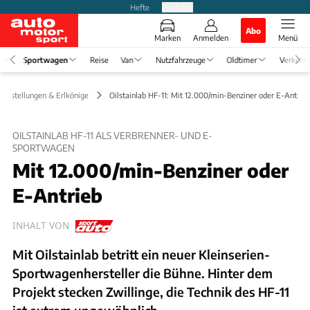
Hefte
Produkte
Abo
Marken
Anmelden
Menü
e
Sportwagen
Reise
Van
Nutzfahrzeuge
Oldtimer
Verkehr
vorstellungen & Erlkönige
Oilstainlab HF-11: Mit 12.000/min-Benziner oder E-Antrieb
OILSTAINLAB HF-11 ALS VERBRENNER- UND E-
SPORTWAGEN
Mit 12.000/min-Benziner oder
E-Antrieb
INHALT VON
Mit Oilstainlab betritt ein neuer Kleinserien-
Sportwagenhersteller die Bühne. Hinter dem
Projekt stecken Zwillinge, die Technik des HF-11