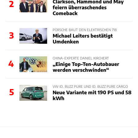
Clarkson, Hammond und May
2
feiern überraschendes
Comeback
PORSCHE BAUT DEN ELEKTRISCHEN 718
3
Michael Leiters bestätigt
Umdenken
CHINA-EXPERTE DANIEL KIRCHERT
4
„Einige Top-Ten-Autobauer
werden verschwinden“
VW ID. BUZZ PURE UND ID. BUZZ PURE CARGO
5
Neue Variante mit 190 PS und 58
kWh