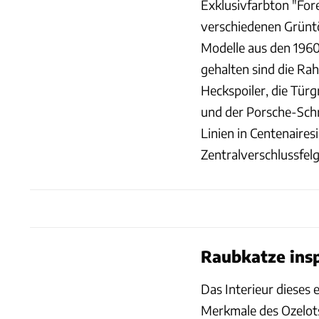
Exklusivfarbton "Fores
verschiedenen Grüntö
Modelle aus den 1960e
gehalten sind die Ra
Heckspoiler, die Türg
und der Porsche-Schri
Linien in Centenaires
Zentralverschlussfel
Raubkatze inspi
Das Interieur dieses 
Merkmale des Ozelots