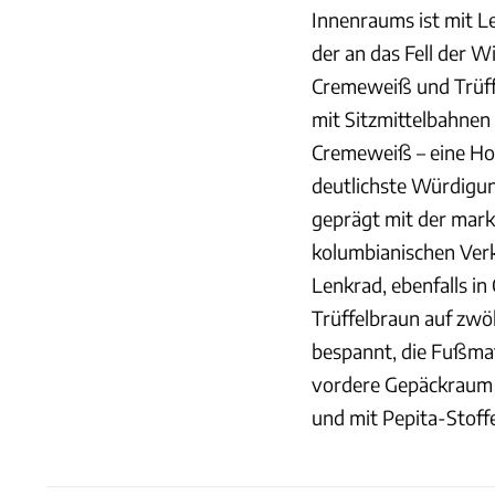
Innenraums ist mit L
der an das Fell der W
Cremeweiß und Trüffe
mit Sitzmittelbahnen
Cremeweiß – eine Hom
deutlichste Würdigung
geprägt mit der marka
kolumbianischen Verk
Lenkrad, ebenfalls in
Trüffelbraun auf zwö
bespannt, die Fußmat
vordere Gepäckraum i
und mit Pepita-Stoff