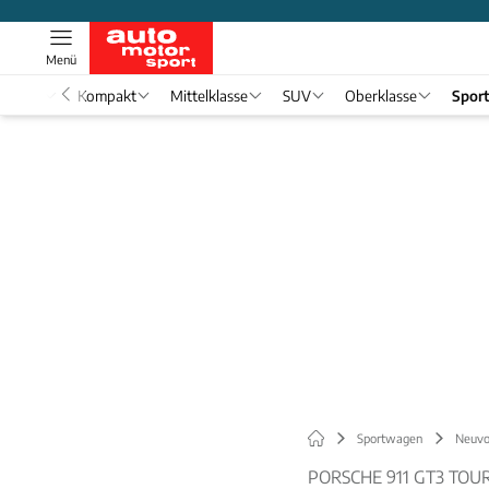
Menü
nwagen
Kompakt
Mittelklasse
SUV
Oberklasse
Spor
Sportwagen
Neuvo
PORSCHE 911 GT3 TOU