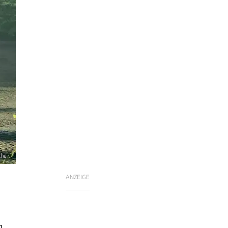
che
ANZEIGE
g