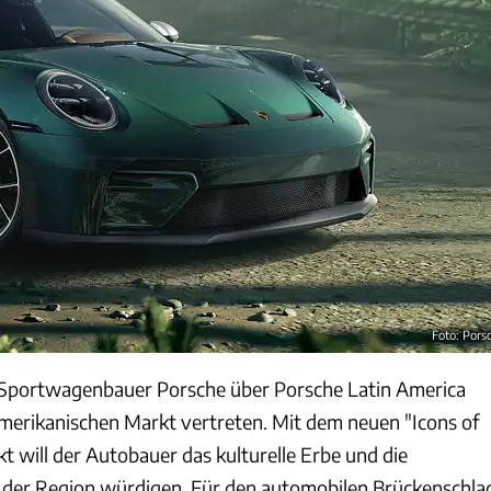
Foto: Pors
er Sportwagenbauer Porsche über Porsche Latin America
damerikanischen Markt vertreten. Mit dem neuen "Icons of
t will der Autobauer das kulturelle Erbe und die
 der Region würdigen. Für den automobilen Brückenschla