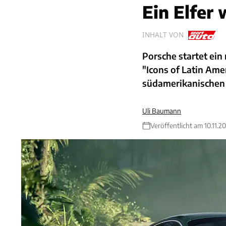
Ein Elfer
INHALT VON
Porsche startet ei
"Icons of Latin Amer
südamerikanischen 
Uli Baumann
Veröffentlicht am 10.11.2