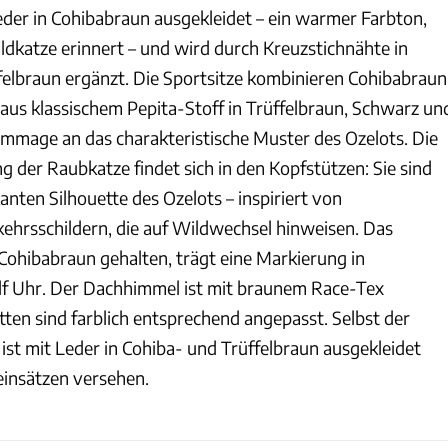
eder in Cohibabraun ausgekleidet – ein warmer Farbton,
ildkatze erinnert – und wird durch Kreuzstichnähte in
lbraun ergänzt. Die Sportsitze kombinieren Cohibabraun
 aus klassischem Pepita-Stoff in Trüffelbraun, Schwarz un
mage an das charakteristische Muster des Ozelots. Die
 der Raubkatze findet sich in den Kopfstützen: Sie sind
nten Silhouette des Ozelots – inspiriert von
ehrsschildern, die auf Wildwechsel hinweisen. Das
 Cohibabraun gehalten, trägt eine Markierung in
lf Uhr. Der Dachhimmel ist mit braunem Race-Tex
ten sind farblich entsprechend angepasst. Selbst der
st mit Leder in Cohiba- und Trüffelbraun ausgekleidet
einsätzen versehen.