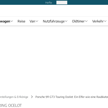
Hefte
Produkte
twagen
Reise
Van
Nutzfahrzeuge
Oldtimer
Verkehr
rstellungen & Erlkönige
Porsche 911 GT3 Touring Ocelot: Ein Elfer wie eine Raubkatz
RING OCELOT