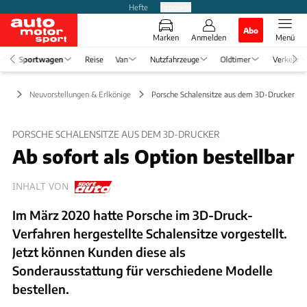
Hefte
Produkte
Abo
Marken
Anmelden
Menü
Sportwagen
Reise
Van
Nutzfahrzeuge
Oldtimer
Verkehr
gen
Neuvorstellungen & Erlkönige
Porsche Schalensitze aus dem 3D-Drucker
PORSCHE SCHALENSITZE AUS DEM 3D-DRUCKER
Ab sofort als Option bestellbar
INHALT VON
Im März 2020 hatte Porsche im 3D-Druck-
Verfahren hergestellte Schalensitze vorgestellt.
Jetzt können Kunden diese als
Sonderausstattung für verschiedene Modelle
bestellen.