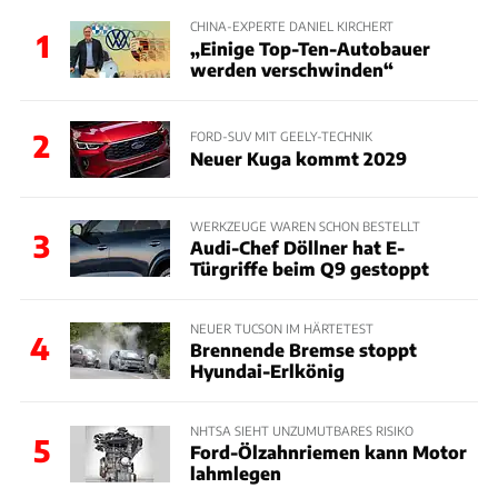
CHINA-EXPERTE DANIEL KIRCHERT
1
„Einige Top-Ten-Autobauer
werden verschwinden“
2
FORD-SUV MIT GEELY-TECHNIK
Neuer Kuga kommt 2029
WERKZEUGE WAREN SCHON BESTELLT
3
Audi-Chef Döllner hat E-
Türgriffe beim Q9 gestoppt
NEUER TUCSON IM HÄRTETEST
4
Brennende Bremse stoppt
Hyundai-Erlkönig
NHTSA SIEHT UNZUMUTBARES RISIKO
5
Ford-Ölzahnriemen kann Motor
lahmlegen