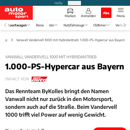
Hefte
Produkte
Abo
Marken
Anmelden
Menü
Sportwagen
Reise
Van
Nutzfahrzeuge
Oldtimer
Verkehr
önige
Vanwall Vandervell 1000 mit Hybridantrieb: 1.000-PS-Hypercar aus Bayern
VANWALL VANDERVELL 1000 MIT HYBRIDANTRIEB
1.000-PS-Hypercar aus Bayern
INHALT VON
Das Rennteam ByKolles bringt den Namen
Vanwall nicht nur zurück in den Motorsport,
sondern auch auf die Straße. Beim Vandervell
1000 trifft viel Power auf wenig Gewicht.