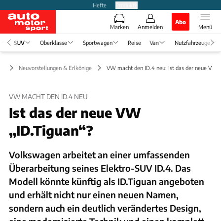
Hefte
Produkte
Abo
Marken
Anmelden
Menü
SUV
Oberklasse
Sportwagen
Reise
Van
Nutzfahrzeuge
UV
Neuvorstellungen & Erlkönige
VW macht den ID.4 neu: Ist das der neue VW "
VW MACHT DEN ID.4 NEU
Ist das der neue VW
„ID.Tiguan“?
Volkswagen arbeitet an einer umfassenden
Überarbeitung seines Elektro-SUV ID.4. Das
Modell könnte künftig als ID.Tiguan angeboten
und erhält nicht nur einen neuen Namen,
sondern auch ein deutlich verändertes Design,