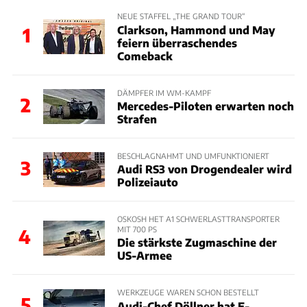
NEUE STAFFEL „THE GRAND TOUR“
Clarkson, Hammond und May
1
feiern überraschendes
Comeback
DÄMPFER IM WM-KAMPF
2
Mercedes-Piloten erwarten noch
Strafen
BESCHLAGNAHMT UND UMFUNKTIONIERT
3
Audi RS3 von Drogendealer wird
Polizeiauto
OSKOSH HET A1 SCHWERLASTTRANSPORTER
MIT 700 PS
4
Die stärkste Zugmaschine der
US-Armee
WERKZEUGE WAREN SCHON BESTELLT
5
Audi-Chef Döllner hat E-