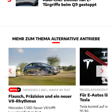
Türgriffe beim Q9 gestoppt
MEHR ZUM THEMA ALTERNATIVE ANTRIEBE
NEUZULASSUNGEN IM JU
MERCEDES S 580 L 4MATIC IM TEST
Für E-Autos läuft
Flausch, Präzision und ein neuer
Tesla
V8-Rhythmus
Tesla kommt auf nur 
Mercedes S 580: Neuer V8 trifft
95 %).