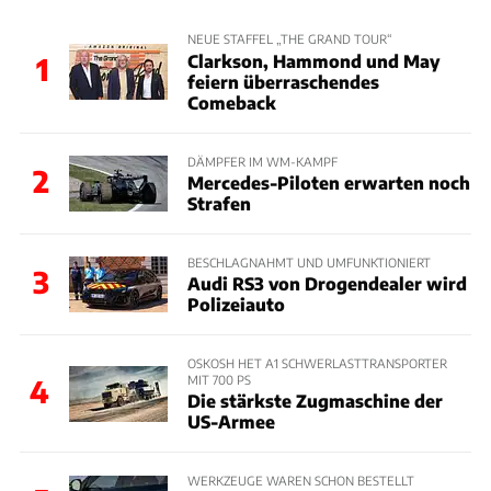
NEUE STAFFEL „THE GRAND TOUR“
Clarkson, Hammond und May
1
feiern überraschendes
Comeback
DÄMPFER IM WM-KAMPF
2
Mercedes-Piloten erwarten noch
Strafen
BESCHLAGNAHMT UND UMFUNKTIONIERT
3
Audi RS3 von Drogendealer wird
Polizeiauto
OSKOSH HET A1 SCHWERLASTTRANSPORTER
MIT 700 PS
4
Die stärkste Zugmaschine der
US-Armee
WERKZEUGE WAREN SCHON BESTELLT