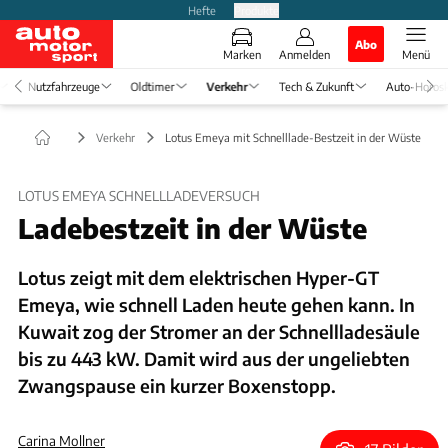
Hefte
Produkte
Abo
Marken
Anmelden
Menü
Nutzfahrzeuge
Oldtimer
Verkehr
Tech & Zukunft
Auto-Horos
Verkehr
Lotus Emeya mit Schnelllade-Bestzeit in der Wüste
LOTUS EMEYA SCHNELLLADEVERSUCH
Ladebestzeit in der Wüste
Lotus zeigt mit dem elektrischen Hyper-GT
Emeya, wie schnell Laden heute gehen kann. In
Kuwait zog der Stromer an der Schnellladesäule
bis zu 443 kW. Damit wird aus der ungeliebten
Zwangspause ein kurzer Boxenstopp.
Carina Mollner