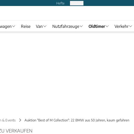
Hefte
Produkte
twagen
Reise
Van
Nutzfahrzeuge
Oldtimer
Verkehr
n & Events
Auktion "Best of M Collection": 22 BMW aus 50 Jahren, kaum gefahren
U VERKAUFEN