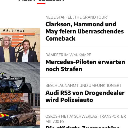
NEUE STAFFEL „THE GRAND TOUR“
Clarkson, Hammond und
May feiern überraschendes
Comeback
DÄMPFER IM WM-KAMPF
Mercedes-Piloten erwarten
noch Strafen
BESCHLAGNAHMT UND UMFUNKTIONIERT
Audi RS3 von Drogendealer
wird Polizeiauto
OSKOSH HET A1 SCHWERLASTTRANSPORTER
MIT 700 PS