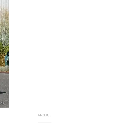
y's
ANZEIGE