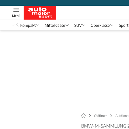
Menü
nwagen
Kompakt
Mittelklasse
SUV
Oberklasse
Spor
Oldtimer
Auktione
BMW-M-SAMMLUNG Z