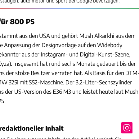
stätigen:
auto motor und sport bei Google bevorzugen.
für 800 PS
stammt aus den USA und gehört Mush Alkarkhi aus dem
ie Anpassung der Designvorlage auf den Widebody
ekannter aus der Instagram- und Digital-Kunst-Szene,
yza). Insgesamt hat rund sechs Monate gedauert bis der
ns der stolze Besitzer verraten hat. Als Basis für den DTM
W 325i mit S52-Maschine. Der 3,2-Liter-Sechszylinder
s der US-Version des E36 M3 und leistet heute laut Mush
PS.
edaktioneller Inhalt