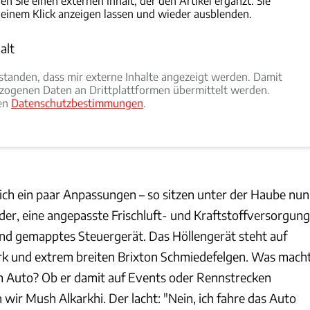
den Sie einen externen Inhalt, der den Artikel ergänzt. Sie
 einem Klick anzeigen lassen und wieder ausblenden.
alt
rlauben
rstanden, dass mir externe Inhalte angezeigt werden. Damit
ogenen Daten an Drittplattformen übermittelt werden.
ren
Datenschutzbestimmungen
.
lich ein paar Anpassungen – so sitzen unter der Haube nun
der, eine angepasste Frischluft- und Kraftstoffversorgung
nd gemapptes Steuergerät. Das Höllengerät steht auf
rk und extrem breiten Brixton Schmiedefelgen. Was mach
m Auto? Ob er damit auf Events oder Rennstrecken
 wir Mush Alkarkhi. Der lacht: "Nein, ich fahre das Auto