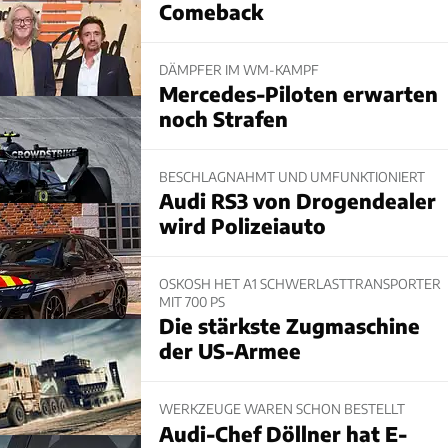
Comeback
DÄMPFER IM WM-KAMPF
Mercedes-Piloten erwarten
noch Strafen
BESCHLAGNAHMT UND UMFUNKTIONIERT
Audi RS3 von Drogendealer
wird Polizeiauto
OSKOSH HET A1 SCHWERLASTTRANSPORTER
MIT 700 PS
Die stärkste Zugmaschine
der US-Armee
WERKZEUGE WAREN SCHON BESTELLT
Audi-Chef Döllner hat E-