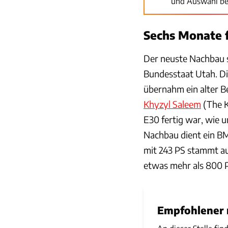
und Auswahl be
Sechs Monate 
Der neuste Nachbau 
Bundesstaat Utah. D
übernahm ein alter B
Khyzyl Saleem
(The K
E30 fertig war, wie u
Nachbau dient ein BM
mit 243 PS stammt au
etwas mehr als 800 
Empfohlener r