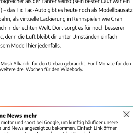
folgreicher als der Fahrer selbst (sein bester Lauf war ein
n) – das Tic Tac-Auto gibt es heute noch als Modellbausatz
ahn, als virtuelle Lackierung in Rennspielen wie Gran
ch in der echten Welt. Dort sorgt es für noch besseren
ac, denn die Luft bleibt dir unter Umständen einfach
sem Modell hier jedenfalls.
David Arellano / Patrick Lang
 Mush Alkarkhi für den Umbau gebraucht. Fünf Monate für den
 weitere drei Wochen für den Widebody.
ine News mehr
o motor und sport bei Google, um künftig häufiger unsere
te und News angezeigt zu bekommen. Einfach Link öffnen