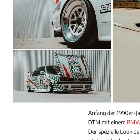
Anfang der 1990er-Ja
DTM mit einem
BMW
Der spezielle Look d