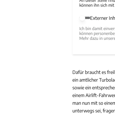
An dieser Stelle fin
können ihn sich mit
Externer Inh
Externer Inhalt e
Ich bin damit einve
können personenbez
Mehr dazu in unse
Dafür braucht es frei
ein amtlicher Turbola
sowie ein entspreche
einem Airlift-Fahrwe
man nun mit so eine
unterwegs sei, fragen