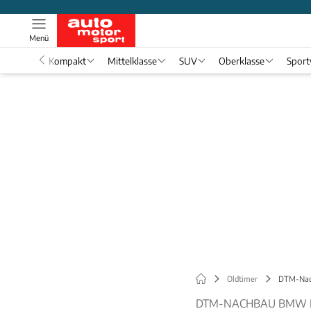
Menü
nwagen
Kompakt
Mittelklasse
SUV
Oberklasse
Spor
Oldtimer
DTM-Nac
DTM-NACHBAU BMW E