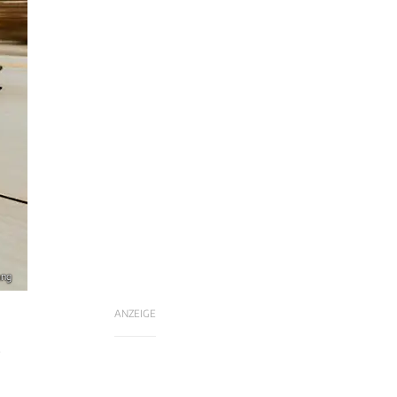
ang
ANZEIGE
.