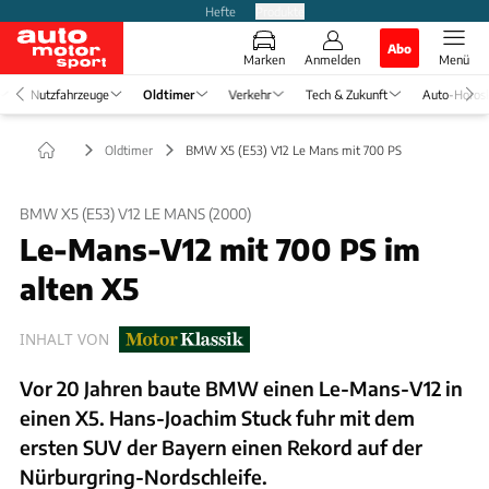
Hefte
Produkte
Abo
Marken
Anmelden
Menü
Nutzfahrzeuge
Oldtimer
Verkehr
Tech & Zukunft
Auto-Horos
Oldtimer
BMW X5 (E53) V12 Le Mans mit 700 PS
BMW X5 (E53) V12 LE MANS (2000)
Le-Mans-V12 mit 700 PS im
alten X5
INHALT VON
Vor 20 Jahren baute BMW einen Le-Mans-V12 in
einen X5. Hans-Joachim Stuck fuhr mit dem
ersten SUV der Bayern einen Rekord auf der
Nürburgring-Nordschleife.