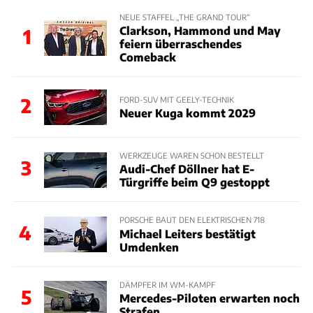
NEUE STAFFEL „THE GRAND TOUR“
Clarkson, Hammond und May
1
feiern überraschendes
Comeback
2
FORD-SUV MIT GEELY-TECHNIK
Neuer Kuga kommt 2029
WERKZEUGE WAREN SCHON BESTELLT
3
Audi-Chef Döllner hat E-
Türgriffe beim Q9 gestoppt
PORSCHE BAUT DEN ELEKTRISCHEN 718
4
Michael Leiters bestätigt
Umdenken
DÄMPFER IM WM-KAMPF
5
Mercedes-Piloten erwarten noch
Strafen