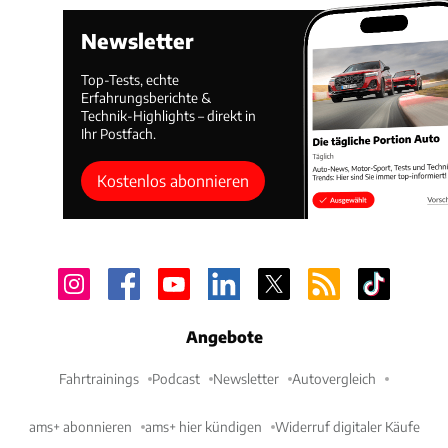
Newsletter
Top-Tests, echte
Erfahrungsberichte &
Technik-Highlights – direkt in
Ihr Postfach.
Kostenlos abonnieren
Angebote
Fahrtrainings
Podcast
Newsletter
Autovergleich
ams+ abonnieren
ams+ hier kündigen
Widerruf digitaler Käufe