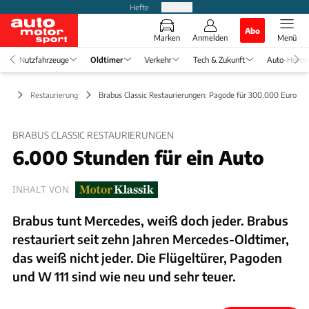
Hefte
Produkte
Abo
Marken
Anmelden
Menü
Nutzfahrzeuge
Oldtimer
Verkehr
Tech & Zukunft
Auto-Horos
mer
Restaurierung
Brabus Classic Restaurierungen: Pagode für 300.000 Euro
BRABUS CLASSIC RESTAURIERUNGEN
6.000 Stunden für ein Auto
INHALT VON
Brabus tunt Mercedes, weiß doch jeder. Brabus
restauriert seit zehn Jahren Mercedes-Oldtimer,
das weiß nicht jeder. Die Flügeltürer, Pagoden
und W 111 sind wie neu und sehr teuer.