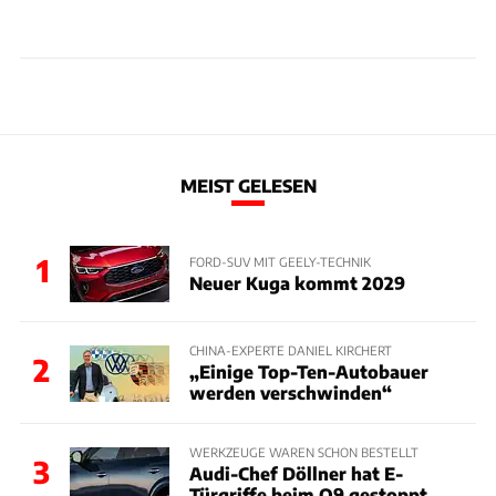
MEIST GELESEN
1
FORD-SUV MIT GEELY-TECHNIK
Neuer Kuga kommt 2029
CHINA-EXPERTE DANIEL KIRCHERT
2
„Einige Top-Ten-Autobauer
werden verschwinden“
WERKZEUGE WAREN SCHON BESTELLT
3
Audi-Chef Döllner hat E-
Türgriffe beim Q9 gestoppt