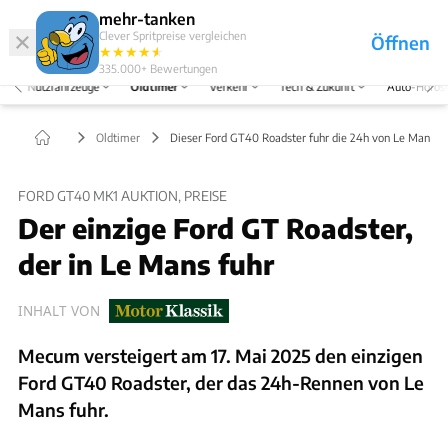
Hefte
Produkte
mehr-tanken
Clever Spritpreise vergleichen
Öffnen
Abo
★
★
★
★
★
★
Marken
Anmelden
Menü
335.000+
Bewertungen
Nutzfahrzeuge
Oldtimer
Verkehr
Tech & Zukunft
Auto-Horos
Oldtimer
Dieser Ford GT40 Roadster fuhr die 24h von Le Mans
FORD GT40 MK1 AUKTION, PREISE
Der einzige Ford GT Roadster,
der in Le Mans fuhr
INHALT VON
Mecum versteigert am 17. Mai 2025 den einzigen
Ford GT40 Roadster, der das 24h-Rennen von Le
Mans fuhr.