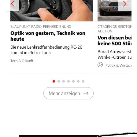
BLAUPUNKT RADIO-FERNBEDIENUNG
CITROËN GS BIROTOR U
AUCTION
Optik von gestern, Technik von
Von diesen beide
heute
keine 500 Stück
Die neue Lenkradfernbedienung RC-26
Broad Arrow versteig
kommt im Retro-Look.
Wankel-Citroën aus 
Tech & Zukunft
Politik & Wirtschaft
Mehr anzeigen