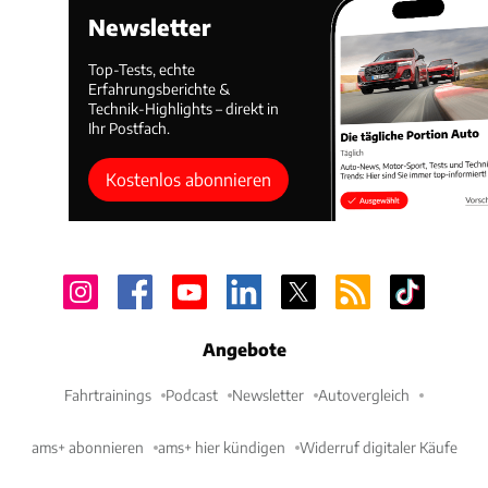
Newsletter
Top-Tests, echte
Erfahrungsberichte &
Technik-Highlights – direkt in
Ihr Postfach.
Kostenlos abonnieren
Angebote
Fahrtrainings
Podcast
Newsletter
Autovergleich
ams+ abonnieren
ams+ hier kündigen
Widerruf digitaler Käufe