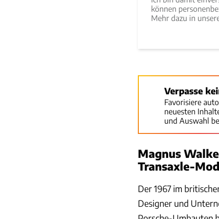
können personenbez
Mehr dazu in unse
Verpasse ke
Favorisiere aut
neuesten Inhal
und Auswahl be
Magnus Walker
Transaxle-Mod
Der 1967 im britische
Designer und Untern
Porsche-Umbauten bek