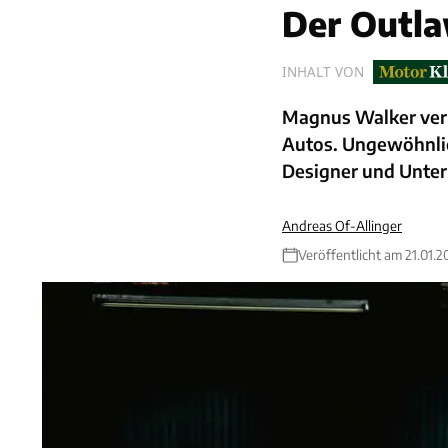
Der Outla
INHALT VON
Magnus Walker ver
Autos. Ungewöhnlic
Designer und Unter
Andreas Of-Allinger
Veröffentlicht am 21.01.2