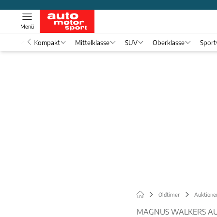
Menü
nwagen
Kompakt
Mittelklasse
SUV
Oberklasse
Spor
Oldtimer
Auktione
MAGNUS WALKERS A