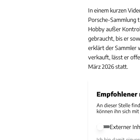
In einem kurzen Vide
Porsche-Sammlung tre
Hobby außer Kontrolle
gebraucht, bis er sow
erklärt der Sammler 
verkauft, lässt er of
März 2026 statt.
Empfohlener r
An dieser Stelle fin
können ihn sich mit
Externer Inh
Externer Inhalt e
Ich bin damit einve