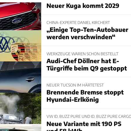
Neuer Kuga kommt 2029
CHINA-EXPERTE DANIEL KIRCHERT
„Einige Top-Ten-Autobauer
werden verschwinden“
WERKZEUGE WAREN SCHON BESTELLT
Audi-Chef Döllner hat E-
Türgriffe beim Q9 gestoppt
NEUER TUCSON IM HÄRTETEST
Brennende Bremse stoppt
Hyundai-Erlkönig
VW ID. BUZZ PURE UND ID. BUZZ PURE CARG
Neue Variante mit 190 PS
und 58 kWh