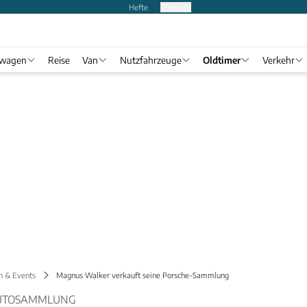
Hefte
Produkte
twagen
Reise
Van
Nutzfahrzeuge
Oldtimer
Verkehr
n & Events
Magnus Walker verkauft seine Porsche-Sammlung
UTOSAMMLUNG