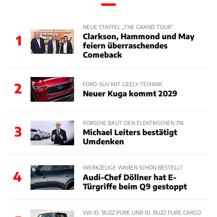
NEUE STAFFEL „THE GRAND TOUR“
Clarkson, Hammond und May
1
feiern überraschendes
Comeback
2
FORD-SUV MIT GEELY-TECHNIK
Neuer Kuga kommt 2029
PORSCHE BAUT DEN ELEKTRISCHEN 718
3
Michael Leiters bestätigt
Umdenken
WERKZEUGE WAREN SCHON BESTELLT
4
Audi-Chef Döllner hat E-
Türgriffe beim Q9 gestoppt
VW ID. BUZZ PURE UND ID. BUZZ PURE CARGO