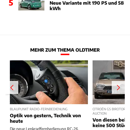
5
Neue Variante mit 190 PS und 58
kWh
MEHR ZUM THEMA OLDTIMER
BLAUPUNKT RADIO-FERNBEDIENUNG
CITROËN GS BIROTOR U
AUCTION
Optik von gestern, Technik von
Von diesen beide
heute
keine 500 Stück
Die neue Lenkradfernbedienung RC-26