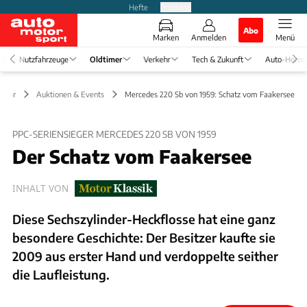
Hefte
Produkte
Abo
Marken
Anmelden
Menü
Nutzfahrzeuge
Oldtimer
Verkehr
Tech & Zukunft
Auto-Horos
timer
Auktionen & Events
Mercedes 220 Sb von 1959: Schatz vom Faakersee
PPC-SERIENSIEGER MERCEDES 220 SB VON 1959
Der Schatz vom Faakersee
INHALT VON
Diese Sechszylinder-Heckflosse hat eine ganz
besondere Geschichte: Der Besitzer kaufte sie
2009 aus erster Hand und verdoppelte seither
die Laufleistung.