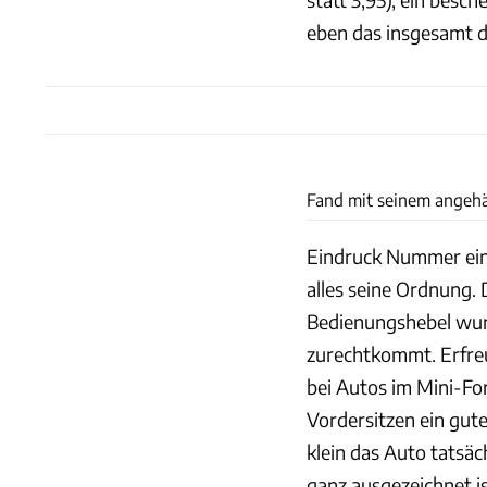
eben das insgesamt do
Fand mit seinem angehä
Eindruck Nummer eins
alles seine Ordnung. 
Bedienungshebel wur
zurechtkommt. Erfreul
bei Autos im Mini-For
Vordersitzen ein gut
klein das Auto tat­säc
ganz ausgezeichnet i