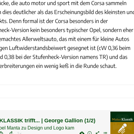
ücke, die auto motor und sport mit dem Corsa sammeln
 dies deutlicher als das Erscheinungsbild des kleinsten un
s. Denn formal ist der Corsa be­sonders in der
eck-Version kein be­sonders typischer Opel, sondern eher
emachtes Allerweltsauto, das mit einem für kleine Autos
en Luftwi­derstandsbeiwert gesegnet ist (cW 0,36 beim
 0,38 bei der Stufen­heck-Version namens TR) und das
er­breiterungen ein wenig keß in die Runde schaut.