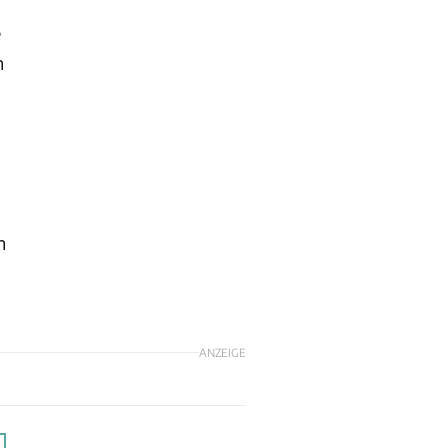
e
n
n
ANZEIGE