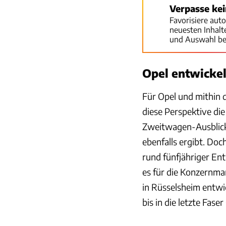
Verpasse ke
Favorisiere aut
neuesten Inhal
und Auswahl be
Opel entwickel
Für Opel und mithin 
diese Per­spektive die
Zweitwagen-Ausblick,
ebenfalls ergibt. Doc
rund fünfjähriger Ent
es für die Konzernma
in Rüsselsheim entw
bis in die letzte Fase