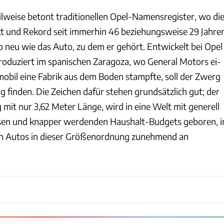
lweise betont traditionellen Opel-Namensregister, wo di
t und Rekord seit immerhin 46 beziehungsweise 29 Jahre
o neu wie das Auto, zu dem er gehört. Entwickelt bei Opel
roduziert im spanischen Zaragoza, wo General Motors ei­
obil eine Fabrik aus dem Boden stampf­te, soll der Zwerg
 finden. Die Zei­chen dafür stehen grundsätzlich gut; der
 mit nur 3,62 Meter Länge, wird in eine Welt mit generell
isen und knapper werdenden Haushalt-Budgets geboren, i
on Autos in dieser Größen­ordnung zunehmend an