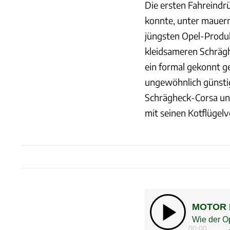
Die ersten Fahreindr
konnte, unter­ mauern
jüngsten Opel-Produkt
kleidsameren Schrägh
ein formal gekonnt g
ungewöhnlich günstig
Schrägheck-Corsa und
mit seinen Kotflügelv