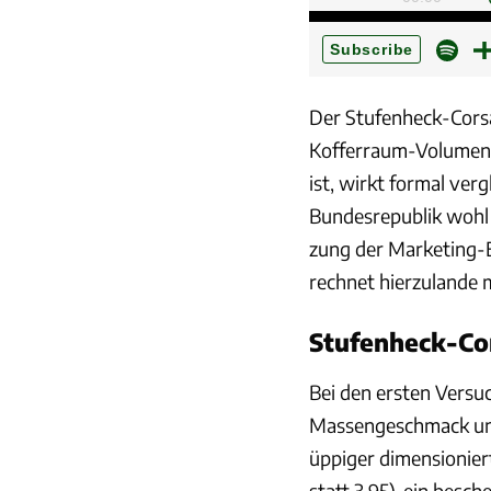
Der Stufenheck-Corsa
Kofferraum-Volumen i
ist, wirkt formal verg
Bundesrepublik wohl
zung der Marketing-
rechnet hierzulande m
Stufenheck-Cor
Bei den ersten Versu
Massengeschmack und
üppiger dimensionier
statt 3,95), ein besc