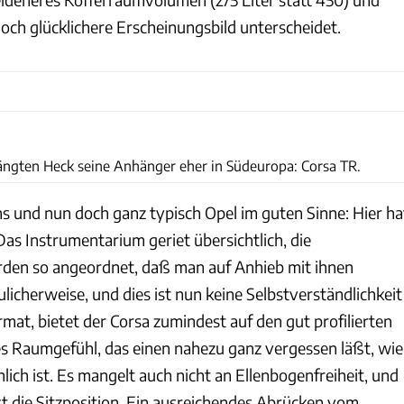
ch glücklichere Er­scheinungsbild unterscheidet.
Opel
ngten Heck seine Anhänger eher in Südeuropa: Corsa TR.
 und nun doch ganz typisch Opel im guten Sinne: Hier ha
Das Instrumentarium geriet übersichtlich, die
den so angeordnet, daß man auf Anhieb mit ihnen
icherweise, und dies ist nun keine Selbstverständlich­keit
mat, bietet der Corsa zumindest auf den gut profilierten
es Raumgefühl, das einen nahezu ganz vergessen läßt, wie
hlich ist. Es mangelt auch nicht an Ellenbogenfreiheit, und
st die Sitzposition. Ein ausreichendes Abrücken vom