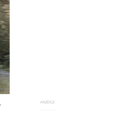
pel
ANZEIGE
­