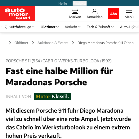
Hefte
Produkte
Abo
Marken
Anmelden
Menü
Nutzfahrzeuge
Oldtimer
Verkehr
Tech & Zukunft
Auto-Horos
Oldtimer
Auktionen & Events
Diego Maradonas Porsche 911 Cabrio
PORSCHE 911 (964) CABRIO WERKS-TURBOLOOK (1992)
Fast eine halbe Million für
Maradonas Porsche
INHALT VON
Mit diesem Porsche 911 fuhr Diego Maradona
viel zu schnell über eine rote Ampel. Jetzt wurde
das Cabrio im Werksturbolook zu einem extrem
hohen Preis verkauft.