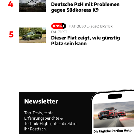
4
Deutsche PzH mit Problemen
gegen Südkoreas K9
FIAT QUBO L (2026) ERSTER
5
FAHRTEST
Dieser Fiat zeigt, wie günstig
Platz sein kann
Newsletter
Top-Tests, echte
Erfahrungsberichte &
Technik-Highlights – direkt in
Ihr Postfach.