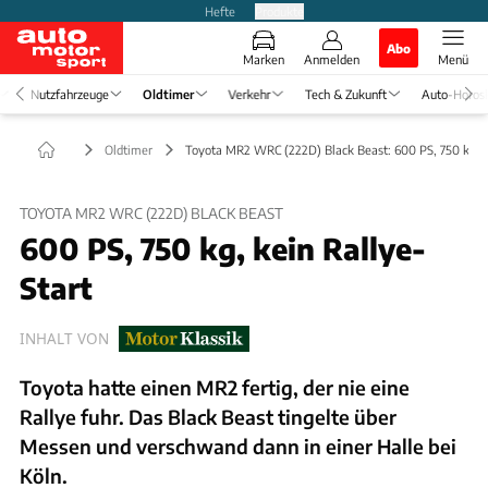
Hefte
Produkte
Abo
Marken
Anmelden
Menü
Nutzfahrzeuge
Oldtimer
Verkehr
Tech & Zukunft
Auto-Horos
Oldtimer
Toyota MR2 WRC (222D) Black Beast: 600 PS, 750 kg
TOYOTA MR2 WRC (222D) BLACK BEAST
600 PS, 750 kg, kein Rallye-
Start
INHALT VON
Toyota hatte einen MR2 fertig, der nie eine
Rallye fuhr. Das Black Beast tingelte über
Messen und verschwand dann in einer Halle bei
Köln.