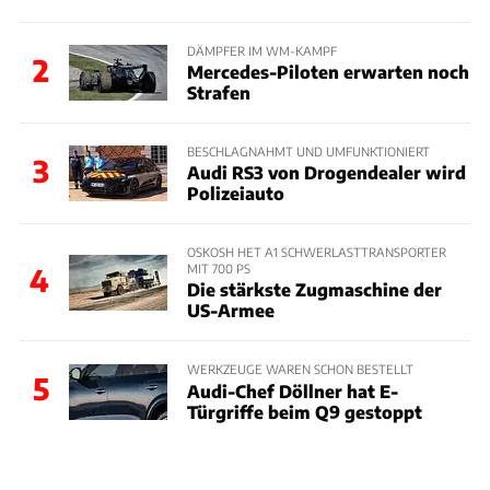
DÄMPFER IM WM-KAMPF
2
Mercedes-Piloten erwarten noch
Strafen
BESCHLAGNAHMT UND UMFUNKTIONIERT
3
Audi RS3 von Drogendealer wird
Polizeiauto
OSKOSH HET A1 SCHWERLASTTRANSPORTER
MIT 700 PS
4
Die stärkste Zugmaschine der
US-Armee
WERKZEUGE WAREN SCHON BESTELLT
5
Audi-Chef Döllner hat E-
Türgriffe beim Q9 gestoppt