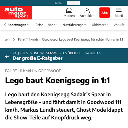
Hefte
Produkte
Abo
Marken
Anmelden
Menü
Sportwagen
Reise
Van
Nutzfahrzeuge
Oldtimer
Verkehr
twagen
Fährt 111 km/h in Goodwood: Lego baut Koenigsegg für echten Fahrer in 1:1
FAQS, TESTS UND WISSENSWERTES ÜBER ELEKTROAUTOS
Der große E-Ratgeber
FÄHRT 111 KM/H IN GOODWOOD
Lego baut Koenigsegg in 1:1
Lego baut den Koenigsegg Sadair’s Spear in
Lebensgröße – und fährt damit in Goodwood 111
km/h. Markus Lundh steuert, Ghost Mode klappt
die Show-Teile auf Knopfdruck weg.