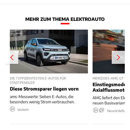
MEHR ZUM THEMA ELEKTROAUTO
DIE 7 EFFIZIENTESTEN E-AUTOS FÜR
MERCEDES-AMG GT 53 
STADTPENDLER
Einstiegsmodell
Diese Stromsparer liegen vorn
Axialflussmoto
ams-Messwerte: Sieben E-Autos, die
AMG liefert den Elekt
besonders wenig Strom verbrauchen.
neuen Basisvariante.
Verkehr
Neuvorstellung