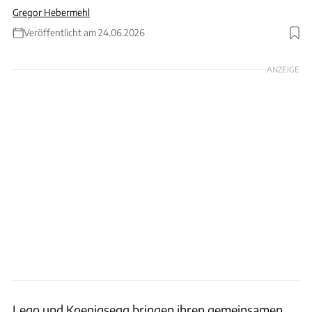
Gregor Hebermehl
Veröffentlicht am 24.06.2026
Foto: Lego
ANZEIGE
Lego und Koenigsegg bringen ihren gemeinsamen