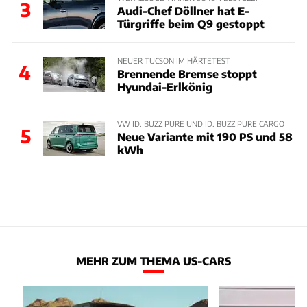
3
Audi-Chef Döllner hat E-
Türgriffe beim Q9 gestoppt
NEUER TUCSON IM HÄRTETEST
4
Brennende Bremse stoppt
Hyundai-Erlkönig
VW ID. BUZZ PURE UND ID. BUZZ PURE CARGO
5
Neue Variante mit 190 PS und 58
kWh
MEHR ZUM THEMA US-CARS