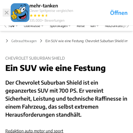
Hefte
Produkte
mehr-tanken
Clever Spritpreise vergleichen
Öffnen
Abo
★
★
★
★
★
★
Marken
Anmelden
Menü
335.000+
Bewertungen
SUV
Oberklasse
Sportwagen
Reise
Van
Nutzfahrzeuge
UV
Gebrauchtwagen
Ein SUV wie eine Festung: Chevrolet Suburban Shield im De
CHEVROLET SUBURBAN SHIELD
Ein SUV wie eine Festung
Der Chevrolet Suburban Shield ist ein
gepanzertes SUV mit 700 PS. Er vereint
Sicherheit, Leistung und technische Raffinesse in
einem Fahrzeug, das selbst extremen
Herausforderungen standhält.
Redaktion auto motor und sport