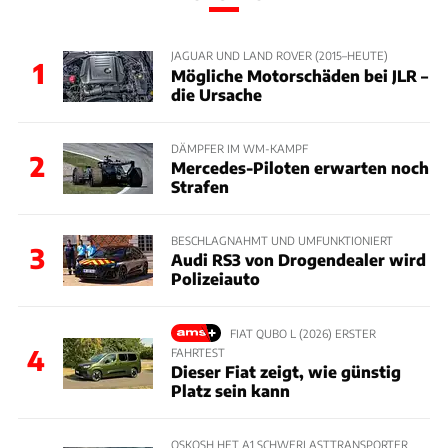
JAGUAR UND LAND ROVER (2015–HEUTE)
1
Mögliche Motorschäden bei JLR –
die Ursache
DÄMPFER IM WM-KAMPF
2
Mercedes-Piloten erwarten noch
Strafen
BESCHLAGNAHMT UND UMFUNKTIONIERT
3
Audi RS3 von Drogendealer wird
Polizeiauto
FIAT QUBO L (2026) ERSTER
4
FAHRTEST
Dieser Fiat zeigt, wie günstig
Platz sein kann
OSKOSH HET A1 SCHWERLASTTRANSPORTER