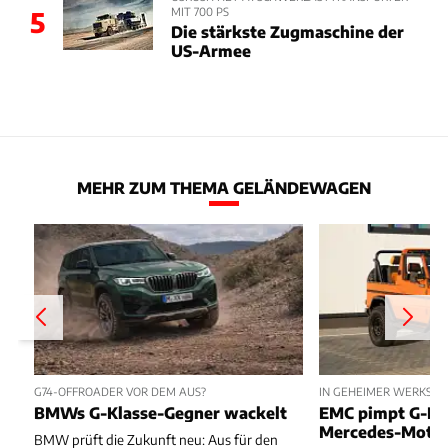
MIT 700 PS
5
Die stärkste Zugmaschine der
US-Armee
MEHR ZUM THEMA GELÄNDEWAGEN
G74-OFFROADER VOR DEM AUS?
IN GEHEIMER WERKSTAT
BMWs G-Klasse-Gegner wackelt
EMC pimpt G-Kl
Mercedes-Moto
BMW prüft die Zukunft neu: Aus für den