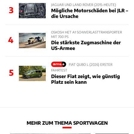
JAGUAR UND LAND ROVER (2015–HEUTE)
3
Mögliche Motorschäden bei JLR –
die Ursache
OSKOSH HET A1 SCHWERLASTTRANSPORTER
MIT 700 PS
4
Die stärkste Zugmaschine der
US-Armee
FIAT QUBO L (2026) ERSTER
5
FAHRTEST
Dieser Fiat zeigt, wie günstig
Platz sein kann
MEHR ZUM THEMA SPORTWAGEN