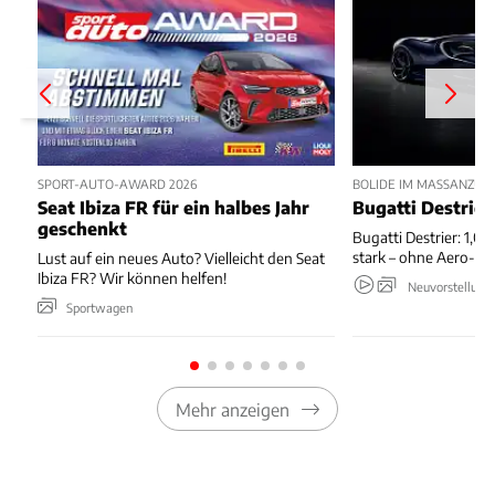
SPORT-AUTO-AWARD 2026
BOLIDE IM MASSANZUG
Seat Ibiza FR für ein halbes Jahr
Bugatti Destrier
geschenkt
Bugatti Destrier: 1,0
stark – ohne Aero-An
Lust auf ein neues Auto? Vielleicht den Seat
Ibiza FR? Wir können helfen!
Neuvorstellung
Sportwagen
Mehr anzeigen