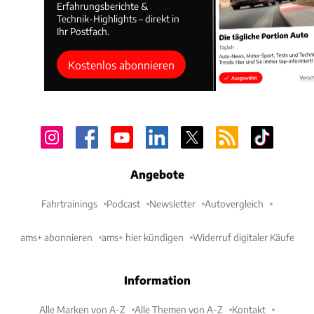
Erfahrungsberichte &
Technik-Highlights – direkt in
Ihr Postfach.
Kostenlos abonnieren
Angebote
Fahrtrainings
Podcast
Newsletter
Autovergleich
ams+ abonnieren
ams+ hier kündigen
Widerruf digitaler Käufe
Information
Alle Marken von A-Z
Alle Themen von A-Z
Kontakt