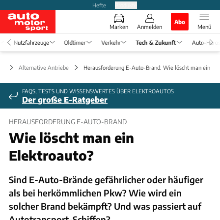
Hefte
Produkte
Abo
Marken
Anmelden
Menü
Nutzfahrzeuge
Oldtimer
Verkehr
Tech & Zukunft
Auto-Horo
ft
Alternative Antriebe
Herausforderung E-Auto-Brand: Wie löscht man ein Ele
FAQS, TESTS UND WISSENSWERTES ÜBER ELEKTROAUTOS
Der große E-Ratgeber
HERAUSFORDERUNG E-AUTO-BRAND
Wie löscht man ein
Elektroauto?
Sind E-Auto-Brände gefährlicher oder häufiger
als bei herkömmlichen Pkw? Wie wird ein
solcher Brand bekämpft? Und was passiert auf
Autotransport-Schiffen?