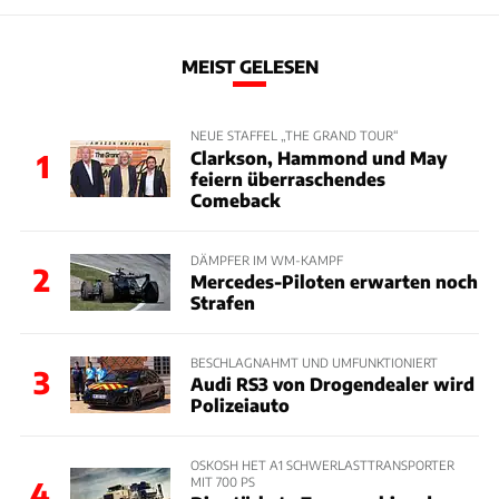
MEIST GELESEN
NEUE STAFFEL „THE GRAND TOUR“
Clarkson, Hammond und May
1
feiern überraschendes
Comeback
DÄMPFER IM WM-KAMPF
2
Mercedes-Piloten erwarten noch
Strafen
BESCHLAGNAHMT UND UMFUNKTIONIERT
3
Audi RS3 von Drogendealer wird
Polizeiauto
OSKOSH HET A1 SCHWERLASTTRANSPORTER
MIT 700 PS
4