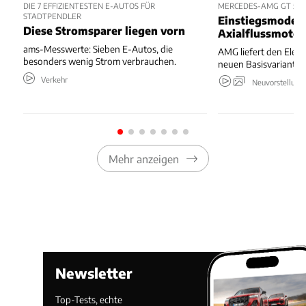
DIE 7 EFFIZIENTESTEN E-AUTOS FÜR
MERCEDES-AMG GT 53 
STADTPENDLER
Einstiegsmodell
Diese Stromsparer liegen vorn
Axialflussmoto
ams-Messwerte: Sieben E-Autos, die
AMG liefert den Elekt
besonders wenig Strom verbrauchen.
neuen Basisvariante.
Verkehr
Neuvorstellung
Mehr anzeigen
Newsletter
Top-Tests, echte