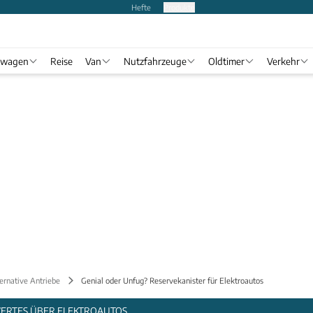
Hefte
Produkte
twagen
Reise
Van
Nutzfahrzeuge
Oldtimer
Verkehr
ernative Antriebe
Genial oder Unfug? Reservekanister für Elektroautos
WERTES ÜBER ELEKTROAUTOS