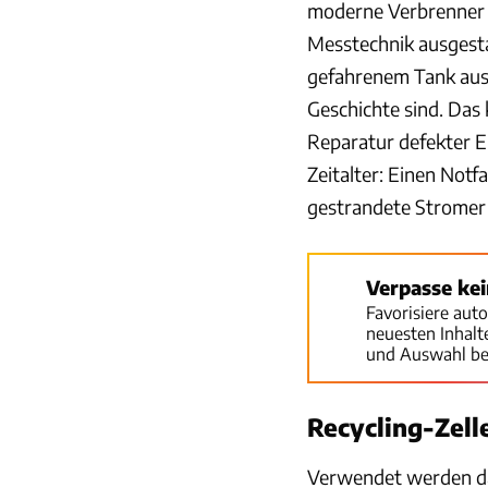
moderne Verbrenner s
Messtechnik ausgestat
gefahrenem Tank aus
Geschichte sind. Das 
Reparatur defekter El
Zeitalter: Einen Not
gestrandete Stromer
Verpasse ke
Favorisiere aut
neuesten Inhal
und Auswahl be
Recycling-Zell
Verwendet werden da