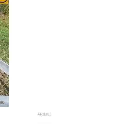
nic
ANZEIGE