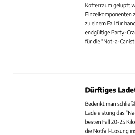
Kofferraum gelupft we
Einzelkomponenten z
zu einem Fall für ha
endgültige Party-Cras
für die "Not-a-Caniste
Dürftiges Lad
Bedenkt man schließl
Ladeleistung das "Nac
besten Fall 20-25 Ki
die Notfall-Lösung i