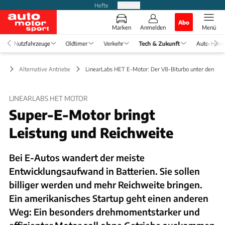
Hefte
Produkte
Abo
Marken
Anmelden
Menü
Nutzfahrzeuge
Oldtimer
Verkehr
Tech & Zukunft
Auto-Horo
ft
Alternative Antriebe
LinearLabs HET E-Motor: Der V8-Biturbo unter den E-
LINEARLABS HET MOTOR
Super-E-Motor bringt
Leistung und Reichweite
Bei E-Autos wandert der meiste
Entwicklungsaufwand in Batterien. Sie sollen
billiger werden und mehr Reichweite bringen.
Ein amerikanisches Startup geht einen anderen
Weg: Ein besonders drehmomentstarker und