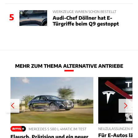
WERKZEUGE WAREN SCHON BESTELLT
5
Audi-Chef Döllner hat E-
Türgriffe beim Q9 gestoppt
MEHR ZUM THEMA ALTERNATIVE ANTRIEBE
NEUZULASSUNGEN IM JU
MERCEDES S 580 L 4MATIC IM TEST
Für E-Autos läuft
Flausch, Präzision und ein neuer