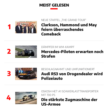
MEIST GELESEN
NEUE STAFFEL „THE GRAND TOUR“
Clarkson, Hammond und May
1
feiern überraschendes
Comeback
DÄMPFER IM WM-KAMPF
2
Mercedes-Piloten erwarten noch
Strafen
BESCHLAGNAHMT UND UMFUNKTIONIERT
3
Audi RS3 von Drogendealer wird
Polizeiauto
OSKOSH HET A1 SCHWERLASTTRANSPORTER
MIT 700 PS
4
Die stärkste Zugmaschine der
US-Armee