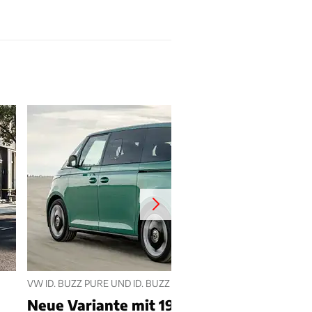
VW ID. BUZZ PURE UND ID. BUZZ PURE CARGO
h
Neue Variante mit 190 PS und 58 kWh