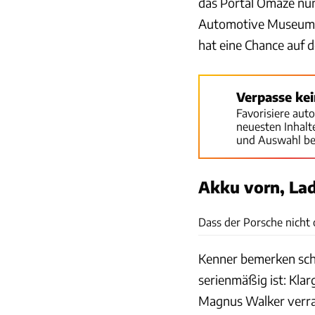
das Portal Omaze nun
Automotive Museum i
hat eine Chance auf d
Verpasse ke
Favorisiere aut
neuesten Inhal
und Auswahl be
Akku vorn, Lad
Dass der Porsche nicht o
Kenner bemerken schn
serienmäßig ist: Kla
Magnus Walker verra