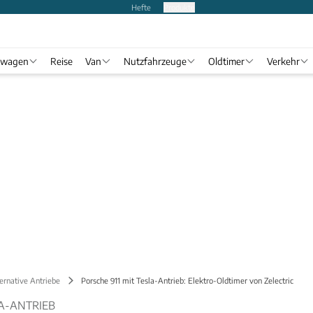
Hefte
Produkte
twagen
Reise
Van
Nutzfahrzeuge
Oldtimer
Verkehr
ernative Antriebe
Porsche 911 mit Tesla-Antrieb: Elektro-Oldtimer von Zelectric
LA-ANTRIEB