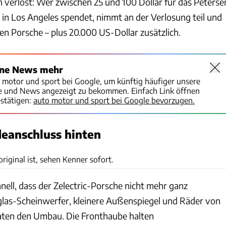
 verlost: Wer zwischen 25 und 100 Dollar für das Peterse
n Los Angeles spendet, nimmt an der Verlosung teil und
en Porsche – plus 20.000 US-Dollar zusätzlich.
ine News mehr
o motor und sport bei Google, um künftig häufiger unsere
te und News angezeigt zu bekommen. Einfach Link öffnen
stätigen:
auto motor und sport bei Google bevorzugen.
eanschluss hinten
Omaze
riginal ist, sehen Kenner sofort.
ell, dass der Zelectric-Porsche nicht mehr ganz
rglas-Scheinwerfer, kleinere Außenspiegel und Räder von
ten den Umbau. Die Fronthaube halten