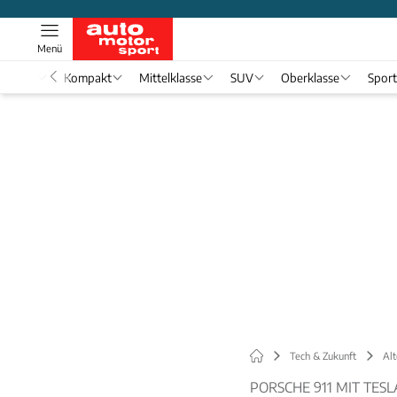
Menü
nwagen
Kompakt
Mittelklasse
SUV
Oberklasse
Spor
Tech & Zukunft
Alt
PORSCHE 911 MIT TES