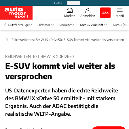
Hefte
Produkte
Abo
Marken
Anmelden
Menü
Nutzfahrzeuge
Oldtimer
Verkehr
Tech & Zukunft
Auto-Horo
be
Reichweitentest BMW iX xDrive50: E-SUV kommt viel weiter als versprochen
REICHWEITENTEST BMW IX XDRIVE50
E-SUV kommt viel weiter als
versprochen
US-Datenexperten haben die echte Reichweite
des BMW iX xDrive 50 ermittelt – mit starkem
Ergebnis. Auch der ADAC bestätigt die
realistische WLTP-Angabe.