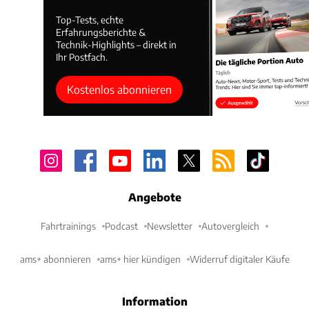
Top-Tests, echte
Erfahrungsberichte &
Technik-Highlights – direkt in
Ihr Postfach.
Kostenlos abonnieren
Angebote
Fahrtrainings
Podcast
Newsletter
Autovergleich
ams+ abonnieren
ams+ hier kündigen
Widerruf digitaler Käufe
Information