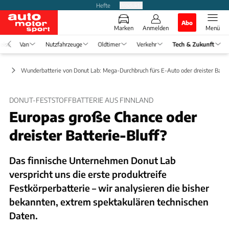
Hefte
Produkte
Abo
Marken
Anmelden
Menü
eise
Van
Nutzfahrzeuge
Oldtimer
Verkehr
Tech & Zukunft
ärt
Wunderbatterie von Donut Lab: Mega-Durchbruch fürs E-Auto oder dreister Batte
DONUT-FESTSTOFFBATTERIE AUS FINNLAND
Europas große Chance oder
dreister Batterie-Bluff?
Das finnische Unternehmen Donut Lab
verspricht uns die erste produktreife
Festkörperbatterie – wir analysieren die bisher
bekannten, extrem spektakulären technischen
Daten.