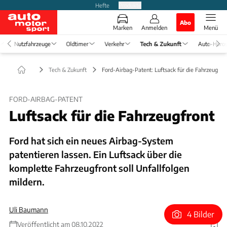
Hefte
Produkte
Abo
Marken
Anmelden
Menü
Nutzfahrzeuge
Oldtimer
Verkehr
Tech & Zukunft
Auto-Horo
Tech & Zukunft
Ford-Airbag-Patent: Luftsack für die Fahrzeugfro
FORD-AIRBAG-PATENT
Luftsack für die Fahrzeugfront
Ford hat sich ein neues Airbag-System
patentieren lassen. Ein Luftsack über die
komplette Fahrzeugfront soll Unfallfolgen
mildern.
Uli Baumann
4 Bilder
Veröffentlicht am 08.10.2022