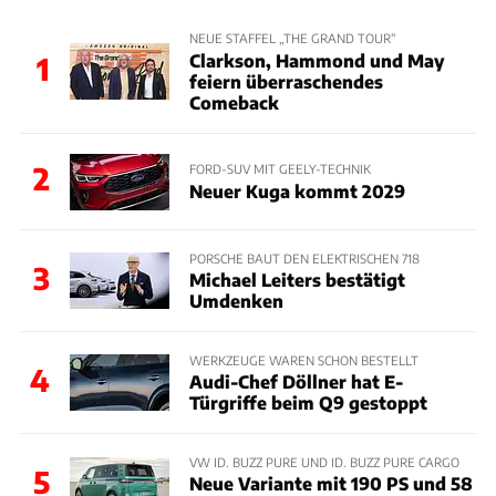
NEUE STAFFEL „THE GRAND TOUR“
Clarkson, Hammond und May
1
feiern überraschendes
Comeback
2
FORD-SUV MIT GEELY-TECHNIK
Neuer Kuga kommt 2029
PORSCHE BAUT DEN ELEKTRISCHEN 718
3
Michael Leiters bestätigt
Umdenken
WERKZEUGE WAREN SCHON BESTELLT
4
Audi-Chef Döllner hat E-
Türgriffe beim Q9 gestoppt
VW ID. BUZZ PURE UND ID. BUZZ PURE CARGO
5
Neue Variante mit 190 PS und 58