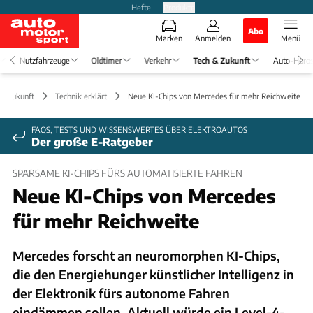
Hefte
Produkte
Abo
Marken
Anmelden
Menü
Nutzfahrzeuge
Oldtimer
Verkehr
Tech & Zukunft
Auto-Horo
 & Zukunft
Technik erklärt
Neue KI-Chips von Mercedes für mehr Reichweite
FAQS, TESTS UND WISSENSWERTES ÜBER ELEKTROAUTOS
Der große E-Ratgeber
SPARSAME KI-CHIPS FÜRS AUTOMATISIERTE FAHREN
Neue KI-Chips von Mercedes
für mehr Reichweite
Mercedes forscht an neuromorphen KI-Chips,
die den Energiehunger künstlicher Intelligenz in
der Elektronik fürs autonome Fahren
eindämmen sollen. Aktuell würde ein Level-4-