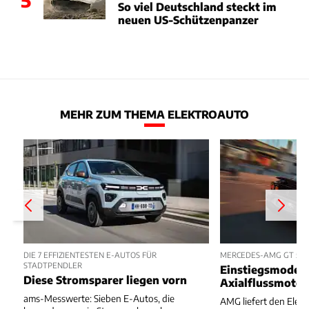
So viel Deutschland steckt im
neuen US-Schützenpanzer
MEHR ZUM THEMA ELEKTROAUTO
DIE 7 EFFIZIENTESTEN E-AUTOS FÜR
MERCEDES-AMG GT 53 
STADTPENDLER
Einstiegsmodell
Diese Stromsparer liegen vorn
Axialflussmoto
ams-Messwerte: Sieben E-Autos, die
AMG liefert den Elekt