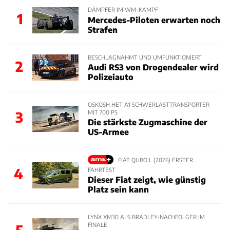
DÄMPFER IM WM-KAMPF
1
Mercedes-Piloten erwarten noch
Strafen
BESCHLAGNAHMT UND UMFUNKTIONIERT
2
Audi RS3 von Drogendealer wird
Polizeiauto
OSKOSH HET A1 SCHWERLASTTRANSPORTER
MIT 700 PS
3
Die stärkste Zugmaschine der
US-Armee
FIAT QUBO L (2026) ERSTER
4
FAHRTEST
Dieser Fiat zeigt, wie günstig
Platz sein kann
LYNX XM30 ALS BRADLEY-NACHFOLGER IM
FINALE
5