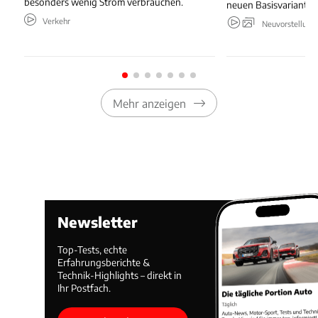
besonders wenig Strom verbrauchen.
neuen Basisvariante.
Verkehr
Neuvorstellung
Mehr anzeigen
Newsletter
Top-Tests, echte
Erfahrungsberichte &
Technik-Highlights – direkt in
Ihr Postfach.