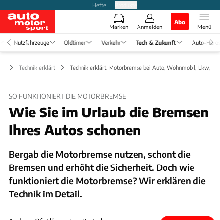
Hefte
Produkte
Abo
Marken
Anmelden
Menü
Nutzfahrzeuge
Oldtimer
Verkehr
Tech & Zukunft
Auto-Horo
ft
Technik erklärt
Technik erklärt: Motorbremse bei Auto, Wohnmobil, Lkw, Bu
SO FUNKTIONIERT DIE MOTORBREMSE
Wie Sie im Urlaub die Bremsen
Ihres Autos schonen
Bergab die Motorbremse nutzen, schont die
Bremsen und erhöht die Sicherheit. Doch wie
funktioniert die Motorbremse? Wir erklären die
Technik im Detail.