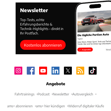
Newsletter
Top-Tests, echte
Erfahrungsberichte &
Technik-Highlights – direkt in
Ihr Postfach.
Kostenlos abonnieren
Angebote
Fahrtrainings
Podcast
Newsletter
Autovergleich
ams+ abonnieren
ams+ hier kündigen
Widerruf digitaler Käufe