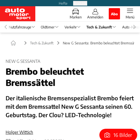
Hefte
Produkte
Abo
Marken
Anmelden
Menü
Nutzfahrzeuge
Oldtimer
Verkehr
Tech & Zukunft
Auto-Horo
Tech & Zukunft
New G Sessanta: Brembo beleuchtet Bremssättel
NEW G SESSANTA
Brembo beleuchtet
Bremssättel
Der italienische Bremsenspezialist Brembo feiert
mit dem Bremssattel New G Sessanta seinen 60.
Geburtstag. Der Clou? LED-Technologie!
Holger Wittich
16 Bilder