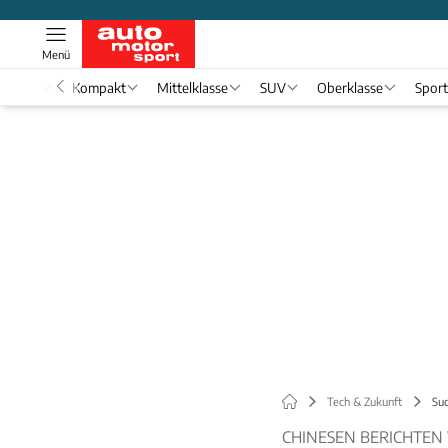
Menü
nwagen
Kompakt
Mittelklasse
SUV
Oberklasse
Spor
Tech & Zukunft
Sud
CHINESEN BERICHTEN