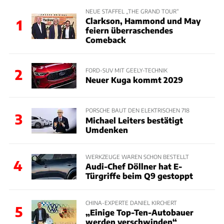
NEUE STAFFEL „THE GRAND TOUR“
Clarkson, Hammond und May
1
feiern überraschendes
Comeback
2
FORD-SUV MIT GEELY-TECHNIK
Neuer Kuga kommt 2029
PORSCHE BAUT DEN ELEKTRISCHEN 718
3
Michael Leiters bestätigt
Umdenken
WERKZEUGE WAREN SCHON BESTELLT
4
Audi-Chef Döllner hat E-
Türgriffe beim Q9 gestoppt
CHINA-EXPERTE DANIEL KIRCHERT
5
„Einige Top-Ten-Autobauer
werden verschwinden“