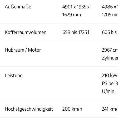
Außenmaße
4901 x 1935 x
4986 x 
1629 mm
1705 m
Kofferraumvolumen
658 bis 1725 l
605 bis 
Hubraum / Motor
2967 cm
Zylinde
Leistung
210 kW 
PS bei 
U/min
Höchstgeschwindigkeit
200 km/h
241 km/