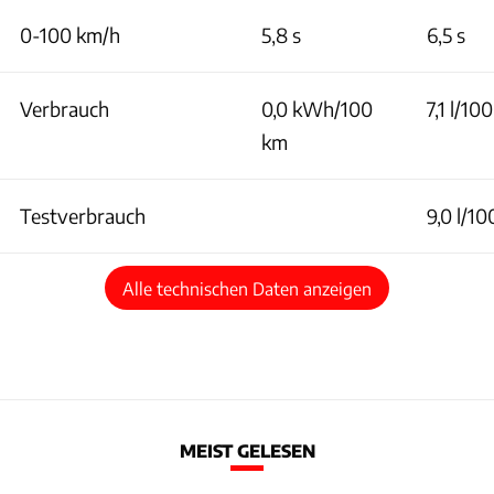
0-100 km/h
5,8 s
6,5 s
Verbrauch
0,0 kWh/100
7,1 l/10
km
Testverbrauch
9,0 l/1
Alle technischen Daten anzeigen
MEIST GELESEN