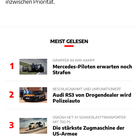
inzwischen Priorität.
MEIST GELESEN
DÄMPFER IM WM-KAMPF
1
Mercedes-Piloten erwarten noch
Strafen
BESCHLAGNAHMT UND UMFUNKTIONIERT
2
Audi RS3 von Drogendealer wird
Polizeiauto
OSKOSH HET A1 SCHWERLASTTRANSPORTER
MIT 700 PS
3
Die stärkste Zugmaschine der
US-Armee