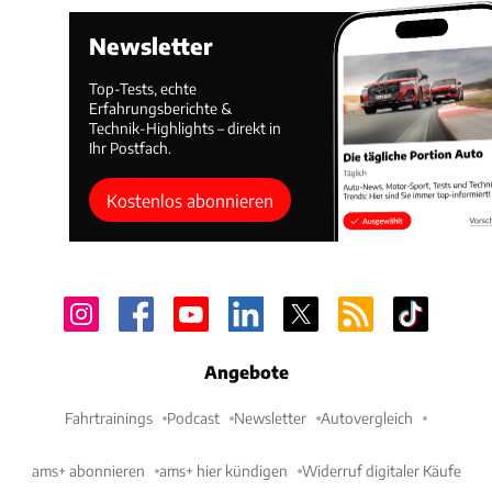
Newsletter
Top-Tests, echte
Erfahrungsberichte &
Technik-Highlights – direkt in
Ihr Postfach.
Kostenlos abonnieren
Angebote
Fahrtrainings
Podcast
Newsletter
Autovergleich
ams+ abonnieren
ams+ hier kündigen
Widerruf digitaler Käufe