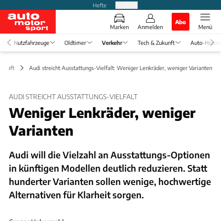
Hefte
Produkte
Abo
Marken
Anmelden
Menü
Nutzfahrzeuge
Oldtimer
Verkehr
Tech & Zukunft
Auto-Horos
schaft
Audi streicht Ausstattungs-Vielfalt: Weniger Lenkräder, weniger Varianten
AUDI STREICHT AUSSTATTUNGS-VIELFALT
Weniger Lenkräder, weniger
Varianten
Audi will die Vielzahl an Ausstattungs-Optionen
in künftigen Modellen deutlich reduzieren. Statt
hunderter Varianten sollen wenige, hochwertige
Alternativen für Klarheit sorgen.