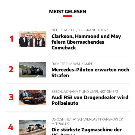
MEIST GELESEN
NEUE STAFFEL „THE GRAND TOUR“
Clarkson, Hammond und May
1
feiern überraschendes
Comeback
DÄMPFER IM WM-KAMPF
2
Mercedes-Piloten erwarten noch
Strafen
BESCHLAGNAHMT UND UMFUNKTIONIERT
3
Audi RS3 von Drogendealer wird
Polizeiauto
OSKOSH HET A1 SCHWERLASTTRANSPORTER
MIT 700 PS
4
Die stärkste Zugmaschine der