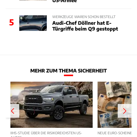
US-Armee
WERKZEUGE WAREN SCHON BESTELLT
5
Audi-Chef Döllner hat E-
Türgriffe beim Q9 gestoppt
MEHR ZUM THEMA SICHERHEIT
IIHS-STUDIE ÜBER DIE RISIKOREICHSTEN US-
NEUE EURO-SCHEINE 