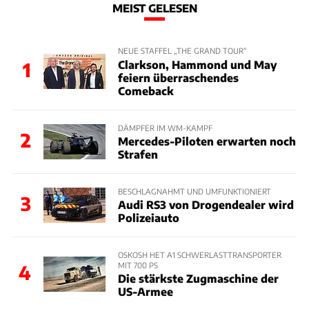
MEIST GELESEN
NEUE STAFFEL „THE GRAND TOUR“
Clarkson, Hammond und May
1
feiern überraschendes
Comeback
DÄMPFER IM WM-KAMPF
2
Mercedes-Piloten erwarten noch
Strafen
BESCHLAGNAHMT UND UMFUNKTIONIERT
3
Audi RS3 von Drogendealer wird
Polizeiauto
OSKOSH HET A1 SCHWERLASTTRANSPORTER
MIT 700 PS
4
Die stärkste Zugmaschine der
US-Armee