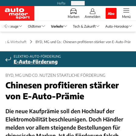
Hefte
Produkte
Abo
Marken
Anmelden
Menü
tzfahrzeuge
Oldtimer
Verkehr
Tech & Zukunft
Auto-Horoskop
litik & Wirtschaft
BYD, MG und Co.: Chinesen profitieren stärker von E-Auto-Prämie
ELEKTRO-AUTO-FÖRDERUNG
E-Auto-Förderung
BYD, MG UND CO. NUTZEN STAATLICHE FÖRDERUNG
Chinesen profitieren stärker
von E-Auto-Prämie
Die neue Kaufprämie soll den Hochlauf der
Elektromobilität beschleunigen. Doch Händler
melden vor allem steigende Bestellungen für
chinesische Marken. Ist die Förderung falsch