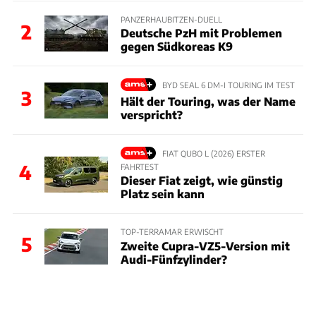
PANZERHAUBITZEN-DUELL
2
Deutsche PzH mit Problemen
gegen Südkoreas K9
BYD SEAL 6 DM-I TOURING IM TEST
3
Hält der Touring, was der Name
verspricht?
FIAT QUBO L (2026) ERSTER
4
FAHRTEST
Dieser Fiat zeigt, wie günstig
Platz sein kann
TOP-TERRAMAR ERWISCHT
5
Zweite Cupra-VZ5-Version mit
Audi-Fünfzylinder?