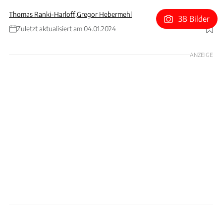
Thomas Ranki-Harloff
,
Gregor Hebermehl
38 Bilder
Zuletzt aktualisiert am 04.01.2024
Foto: Kia USA / Hyundai USA
ANZEIGE