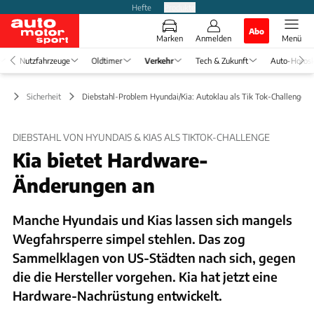
Hefte
Produkte
Abo
Marken
Anmelden
Menü
Nutzfahrzeuge
Oldtimer
Verkehr
Tech & Zukunft
Auto-Horos
hr
Sicherheit
Diebstahl-Problem Hyundai/Kia: Autoklau als Tik Tok-Challenge
DIEBSTAHL VON HYUNDAIS & KIAS ALS TIKTOK-CHALLENGE
Kia bietet Hardware-
Änderungen an
Manche Hyundais und Kias lassen sich mangels
Wegfahrsperre simpel stehlen. Das zog
Sammelklagen von US-Städten nach sich, gegen
die die Hersteller vorgehen. Kia hat jetzt eine
Hardware-Nachrüstung entwickelt.