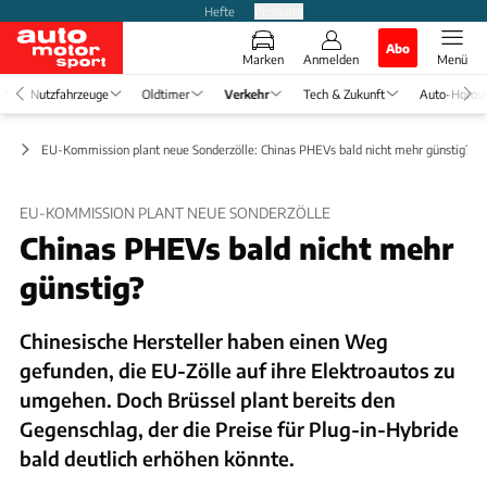
Hefte
Produkte
Abo
Marken
Anmelden
Menü
Nutzfahrzeuge
Oldtimer
Verkehr
Tech & Zukunft
Auto-Horos
ft
EU-Kommission plant neue Sonderzölle: Chinas PHEVs bald nicht mehr günstig?
EU-KOMMISSION PLANT NEUE SONDERZÖLLE
Chinas PHEVs bald nicht mehr
günstig?
Chinesische Hersteller haben einen Weg
gefunden, die EU-Zölle auf ihre Elektroautos zu
umgehen. Doch Brüssel plant bereits den
Gegenschlag, der die Preise für Plug-in-Hybride
bald deutlich erhöhen könnte.