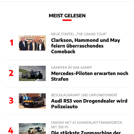
MEIST GELESEN
NEUE STAFFEL „THE GRAND TOUR“
Clarkson, Hammond und May
1
feiern überraschendes
Comeback
DÄMPFER IM WM-KAMPF
2
Mercedes-Piloten erwarten noch
Strafen
BESCHLAGNAHMT UND UMFUNKTIONIERT
3
Audi RS3 von Drogendealer wird
Polizeiauto
OSKOSH HET A1 SCHWERLASTTRANSPORTER
MIT 700 PS
4
Die stärkste Zugmaschine der