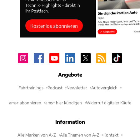
Technik-Highlights – direkt in
Ihr Postfach.
Kostenlos abonnieren
Angebote
Fahrtrainings
Podcast
Newsletter
Autovergleich
ams+ abonnieren
ams+ hier kündigen
Widerruf digitaler Käufe
Information
Alle Marken von A-Z
Alle Themen von A-Z
Kontakt