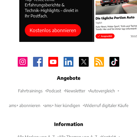
Erfahrungsberichte &
Technik-Highlights – direkt in
Ihr Postfach.
Kostenlos abonnieren
Angebote
Fahrtrainings
Podcast
Newsletter
Autovergleich
ams+ abonnieren
ams+ hier kündigen
Widerruf digitaler Käufe
Information
Alle Marken von A-Z
Alle Themen von A-Z
Kontakt