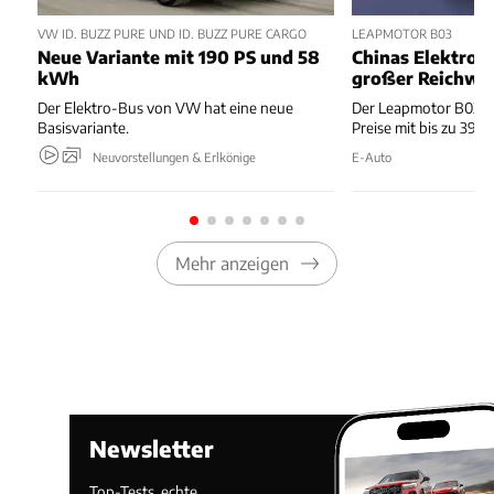
VW ID. BUZZ PURE UND ID. BUZZ PURE CARGO
LEAPMOTOR B03
Neue Variante mit 190 PS und 58
Chinas Elektro-
kWh
großer Reichwe
Der Elektro-Bus von VW hat eine neue
Der Leapmotor B03 k
Basisvariante.
Preise mit bis zu 39
Neuvorstellungen & Erlkönige
E-Auto
Mehr anzeigen
Newsletter
Top-Tests, echte