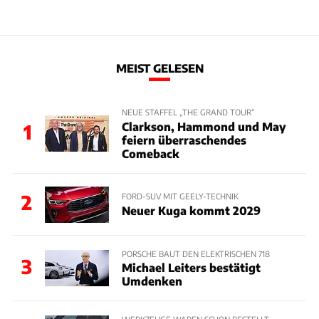
MEIST GELESEN
NEUE STAFFEL „THE GRAND TOUR“
Clarkson, Hammond und May
1
feiern überraschendes
Comeback
2
FORD-SUV MIT GEELY-TECHNIK
Neuer Kuga kommt 2029
PORSCHE BAUT DEN ELEKTRISCHEN 718
3
Michael Leiters bestätigt
Umdenken
WERKZEUGE WAREN SCHON BESTELLT