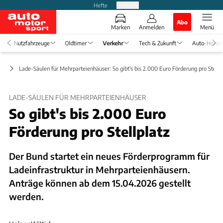
Hefte
Produkte
Abo
Marken
Anmelden
Menü
Nutzfahrzeuge
Oldtimer
Verkehr
Tech & Zukunft
Auto-Horos
ft
Lade-Säulen für Mehrparteienhäuser: So gibt's bis 2.000 Euro Förderung pro Stellp
LADE-SÄULEN FÜR MEHRPARTEIENHÄUSER
So gibt's bis 2.000 Euro
Förderung pro Stellplatz
Der Bund startet ein neues Förderprogramm für
Ladeinfrastruktur in Mehrparteienhäusern.
Anträge können ab dem 15.04.2026 gestellt
werden.