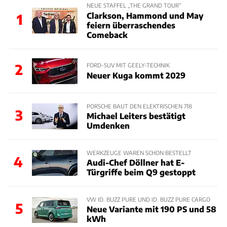
NEUE STAFFEL „THE GRAND TOUR“
Clarkson, Hammond und May
1
feiern überraschendes
Comeback
2
FORD-SUV MIT GEELY-TECHNIK
Neuer Kuga kommt 2029
PORSCHE BAUT DEN ELEKTRISCHEN 718
3
Michael Leiters bestätigt
Umdenken
WERKZEUGE WAREN SCHON BESTELLT
4
Audi-Chef Döllner hat E-
Türgriffe beim Q9 gestoppt
VW ID. BUZZ PURE UND ID. BUZZ PURE CARGO
5
Neue Variante mit 190 PS und 58
kWh